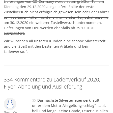
Lieferungen von GO Germany werden zum größten Teil am
Dienstag den 29.12.2020 ausgeliefert. Sollte der erste
Zustellversuch nicht erfolgreich gewesen sein oder der Fahrer
es in seltenen Fällen nicht mehr am ersten Tag schaffen, wird
am 30.12.2020 ein weiterer Zustellversuch unternommen.
Lieferungen von DPD werden ebenfalls ab 29.12.2020
ausgeliefert.
Wir wünschen all unseren Kunden eine schöne Silvesterzeit
und viel Spaß mit den bestellten Artikeln und beim
Ladenverkauf.
334 Kommentare zu Ladenverkauf 2020,
Flyer, Abholung und Auslieferung
»
Das nächste Silvesterfeuerwerk läuft
unter dem Motto „Vergeltungsschlag“. Laut,
hell und lange! Keine Gnade, Feuer aus allen
Pyrobär