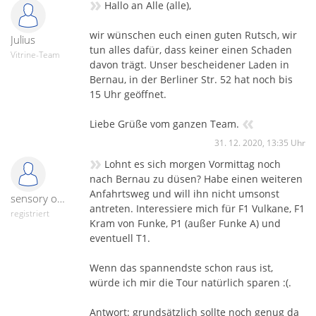
»
Hallo an Alle (alle),
wir wünschen euch einen guten Rutsch, wir
Julius
tun alles dafür, dass keiner einen Schaden
Vitrine-Team
davon trägt. Unser bescheidener Laden in
Bernau, in der Berliner Str. 52 hat noch bis
15 Uhr geöffnet.
«
Liebe Grüße vom ganzen Team.
31. 12. 2020, 13:35 Uhr
»
Lohnt es sich morgen Vormittag noch
nach Bernau zu düsen? Habe einen weiteren
Anfahrtsweg und will ihn nicht umsonst
sensory overload
antreten. Interessiere mich für F1 Vulkane, F1
registriert
Kram von Funke, P1 (außer Funke A) und
eventuell T1.
Wenn das spannendste schon raus ist,
würde ich mir die Tour natürlich sparen :(.
Antwort: grundsätzlich sollte noch genug da