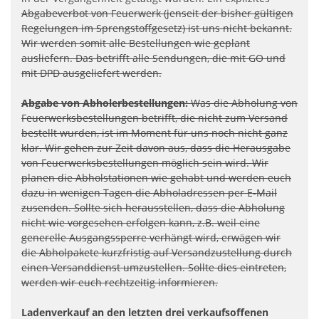
Abgabeverbot von Feuerwerk (jenseit der bisher gültigen
Regelungen im Sprengstoffgesetz) ist uns nicht bekannt.
Wir werden somit alle Bestellungen wie geplant
ausliefern. Das betrifft alle Sendungen, die mit GO und
mit DPD ausgeliefert werden.
Abgabe von Abholerbestellungen:
Was die Abholung von
Feuerwerksbestellungen betrifft, die nicht zum Versand
bestellt wurden, ist im Moment für uns noch nicht ganz
klar. Wir gehen zur Zeit davon aus, dass die Herausgabe
von Feuerwerksbestellungen möglich sein wird. Wir
planen die Abholstationen wie gehabt und werden euch
dazu in wenigen Tagen die Abholadressen per E-Mail
zusenden. Sollte sich herausstellen, dass die Abholung
nicht wie vorgesehen erfolgen kann, z.B. weil eine
generelle Ausgangssperre verhängt wird, erwägen wir
die Abholpakete kurzfristig auf Versandzustellung durch
einen Versanddienst umzustellen. Sollte dies eintreten,
werden wir euch rechtzeitig informieren.
Ladenverkauf an den letzten drei verkaufsoffenen