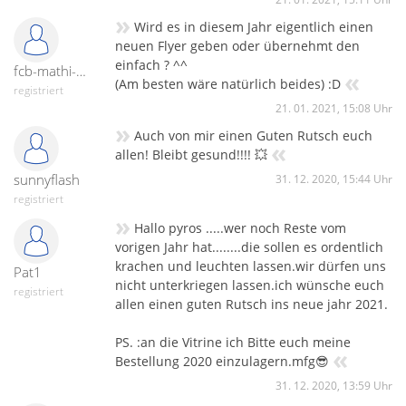
»
Wird es in diesem Jahr eigentlich einen
neuen Flyer geben oder übernehmt den
einfach ? ^^
fcb-mathi-27133
«
(Am besten wäre natürlich beides) :D
registriert
21. 01. 2021, 15:08 Uhr
»
Auch von mir einen Guten Rutsch euch
«
allen! Bleibt gesund!!!! 💥
sunnyflash
31. 12. 2020, 15:44 Uhr
registriert
»
Hallo pyros .....wer noch Reste vom
vorigen Jahr hat........die sollen es ordentlich
krachen und leuchten lassen.wir dürfen uns
Pat1
nicht unterkriegen lassen.ich wünsche euch
registriert
allen einen guten Rutsch ins neue jahr 2021.
PS. :an die Vitrine ich Bitte euch meine
«
Bestellung 2020 einzulagern.mfg😎
31. 12. 2020, 13:59 Uhr