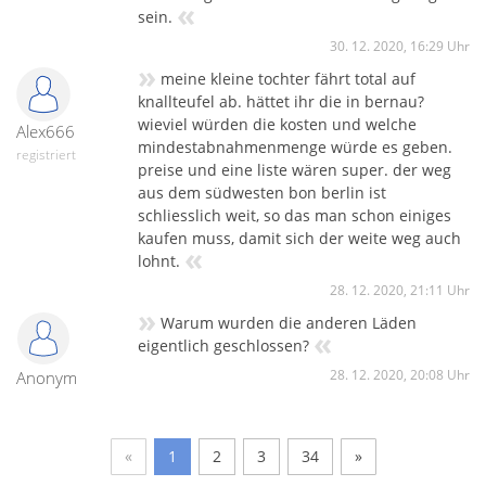
«
sein.
30. 12. 2020, 16:29 Uhr
»
meine kleine tochter fährt total auf
knallteufel ab. hättet ihr die in bernau?
wieviel würden die kosten und welche
Alex666
mindestabnahmenmenge würde es geben.
registriert
preise und eine liste wären super. der weg
aus dem südwesten bon berlin ist
schliesslich weit, so das man schon einiges
kaufen muss, damit sich der weite weg auch
«
lohnt.
28. 12. 2020, 21:11 Uhr
»
Warum wurden die anderen Läden
«
eigentlich geschlossen?
28. 12. 2020, 20:08 Uhr
Anonym
«
1
2
3
34
»