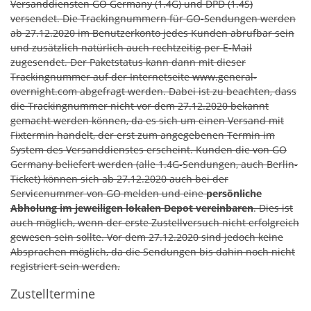
Versanddiensten GO Germany (1.4G) und DPD (1.4S)
versendet. Die Trackingnummern für GO-Sendungen werden
ab 27.12.2020 im Benutzerkonto jedes Kunden abrufbar sein
und zusätzlich natürlich auch rechtzeitig per E-Mail
zugesendet. Der Paketstatus kann dann mit dieser
Trackingnummer auf der Internetseite www.general-
overnight.com abgefragt werden. Dabei ist zu beachten, dass
die Trackingnummer nicht vor dem 27.12.2020 bekannt
gemacht werden können, da es sich um einen Versand mit
Fixtermin handelt, der erst zum angegebenen Termin im
System des Versanddienstes erscheint. Kunden die von GO
Germany beliefert werden (alle 1.4G-Sendungen, auch Berlin-
Ticket) können sich ab 27.12.2020 auch bei der
Servicenummer von GO melden und eine
persönliche
Abholung im jeweiligen lokalen Depot vereinbaren
. Dies ist
auch möglich, wenn der erste Zustellversuch nicht erfolgreich
gewesen sein sollte. Vor dem 27.12.2020 sind jedoch keine
Absprachen möglich, da die Sendungen bis dahin noch nicht
registriert sein werden.
Zustelltermine