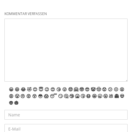
KOMMENTAR VERFASSEN
😀
😆
😂
🤣
😊
😇
😉
😍
😘
😜
🤑
🤗
🤓
😎
🤡
🤠
😟
😕
😖
😫
😩
😤
😠
😡
😲
😳
😱
😴
🙄
🤔
🤥
🤮
🤧
😷
🤩
🥱
🤬
💩
👻
💀
👽
🎃