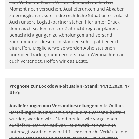
kein Verbot im Raum. Wir werden auch im letzten
Moment noch versuchen, Auslieferungen und Abgaben
zu ermöglichen, sofern die rechtliche Situation es zulässt.
Auch unsere Logistikpartner stehen hier unter Druck,
denn auch sie können zur Zeit nicht regulär planen.
Benachrichtigungen zu Abholungen und Versand
könnten unter diesen Umständen sehr spät bei euch
eintreffen. Möglicherweise werden Abholstationen
und/oder Trackingnummern erst nach Weihnachten an
euch versendet. Hoffen wir das Beste.
Prognose zur Lockdown-Situation (Stand: 14.12.2020, 17
Uhr):
Auslieferungen von Versandbestellungen:
Alle Online-
Bestellungen in unserem Shop, die mit Versand bestellt
wurden, werden wir - Stand heute - wie vorgesehen
ausliefern. Der Verkauf von Feuerwerk ist zwar nun
untersagt worden, das betrifft jedoch nicht Verkäufe, die
in der Vergangenheit getätigt wurden. Ein explizites