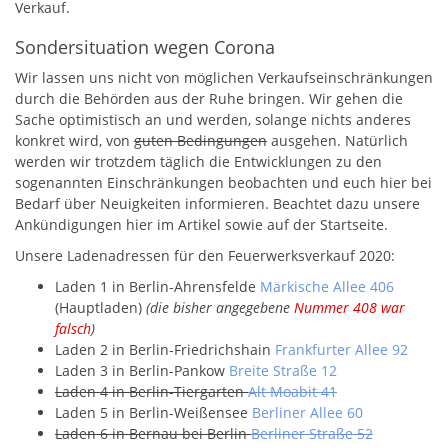
Verkauf.
Sondersituation wegen Corona
Wir lassen uns nicht von möglichen Verkaufseinschränkungen
durch die Behörden aus der Ruhe bringen. Wir gehen die
Sache optimistisch an und werden, solange nichts anderes
konkret wird, von
guten Bedingungen
ausgehen. Natürlich
werden wir trotzdem täglich die Entwicklungen zu den
sogenannten Einschränkungen beobachten und euch hier bei
Bedarf über Neuigkeiten informieren. Beachtet dazu unsere
Ankündigungen hier im Artikel sowie auf der Startseite.
Unsere Ladenadressen für den Feuerwerksverkauf 2020:
Laden 1 in Berlin-Ahrensfelde
Märkische Allee 406
(Hauptladen)
(die bisher angegebene
Nummer 408 war
falsch
)
Laden 2 in Berlin-Friedrichshain
Frankfurter Allee 92
Laden 3 in Berlin-Pankow
Breite Straße 12
Laden 4 in Berlin-Tiergarten
Alt Moabit 41
Laden 5 in Berlin-Weißensee
Berliner Allee 60
Laden 6 in Bernau bei Berlin
Berliner Straße 52