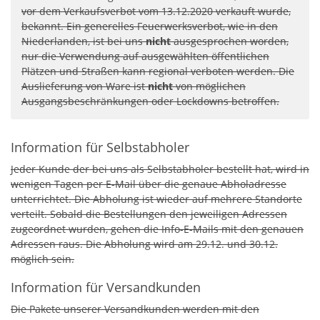
vor dem Verkaufsverbot vom 13.12.2020 verkauft wurde,
bekannt. Ein generelles Feuerwerksverbot, wie in den
Niederlanden, ist bei uns
nicht
ausgesprochen worden,
nur die Verwendung auf ausgewählten öffentlichen
Plätzen und Straßen kann regional verboten werden. Die
Auslieferung von Ware ist
nicht
von möglichen
Ausgangsbeschränkungen oder Lockdowns betroffen.
Information für Selbstabholer
Jeder Kunde der bei uns als Selbstabholer bestellt hat, wird in
wenigen Tagen per E-Mail über die genaue Abholadresse
unterrichtet. Die Abholung ist wieder auf mehrere Standorte
verteilt. Sobald die Bestellungen den jeweiligen Adressen
zugeordnet wurden, gehen die Info-E-Mails mit den genauen
Adressen raus. Die Abholung wird am 29.12. und 30.12.
möglich sein.
Information für Versandkunden
Die Pakete unserer Versandkunden werden mit den