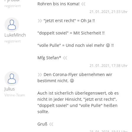
«
Rohren bis ins Koma!
registriert
21. 01. 2021, 21:33 Uhr
»
"jetzt erst recht" = Oh Ja !!
"doppelt soviel" = Mit Sicherheit !!
LukeMinch
registriert
"volle Pulle" = Und noch viel mehr 😜 !!
«
Mfg Stefan*
21. 01. 2021, 17:38 Uhr
»
Den Corona-Flyer übernehmen wir
bestimmt nicht. 😜
Julius
Auch ist sicherlich überlegenswert, ob es
Vitrine-Team
nicht in jeder Hinsicht, "jetzt erst recht",
"doppelt soviel" und "volle Pulle" heißen
sollte.
«
Gruß
21. 01. 2021, 15:11 Uhr