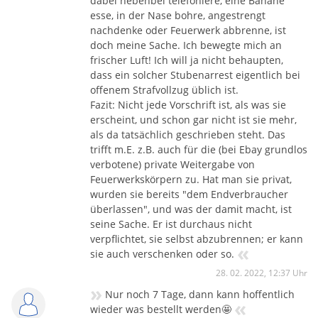
dabei nebenbei telefoniere, eine Banane
esse, in der Nase bohre, angestrengt
nachdenke oder Feuerwerk abbrenne, ist
doch meine Sache. Ich bewegte mich an
frischer Luft! Ich will ja nicht behaupten,
dass ein solcher Stubenarrest eigentlich bei
offenem Strafvollzug üblich ist.
Fazit: Nicht jede Vorschrift ist, als was sie
erscheint, und schon gar nicht ist sie mehr,
als da tatsächlich geschrieben steht. Das
trifft m.E. z.B. auch für die (bei Ebay grundlos
verbotene) private Weitergabe von
Feuerwerkskörpern zu. Hat man sie privat,
wurden sie bereits "dem Endverbraucher
überlassen", und was der damit macht, ist
seine Sache. Er ist durchaus nicht
verpflichtet, sie selbst abzubrennen; er kann
«
sie auch verschenken oder so.
28. 02. 2022, 12:37 Uhr
»
Nur noch 7 Tage, dann kann hoffentlich
«
wieder was bestellt werden🤩