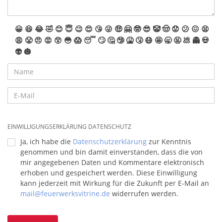
😀
😆
😂
🤣
😊
😇
😉
😍
😘
😜
🤑
🤗
🤓
😎
🤡
🤠
😟
😕
😖
😫
😩
😤
😠
😡
😲
😳
😱
😴
🙄
🤔
🤥
🤮
🤧
😷
🤩
🥱
🤬
💩
👻
💀
👽
🎃
EINWILLIGUNGSERKLÄRUNG DATENSCHUTZ
Ja, ich habe die
Datenschutzerklärung
zur Kenntnis
genommen und bin damit einverstanden, dass die von
mir angegebenen Daten und Kommentare elektronisch
erhoben und gespeichert werden. Diese Einwilligung
kann jederzeit mit Wirkung für die Zukunft per E-Mail an
mail@feuerwerksvitrine.de
widerrufen werden.