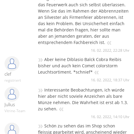
das Feuerwerk auch sich selbst überlassen.
Wenn Sie das im Rahmen der Abbrennzeiten
an Silvester als Firmenfeier abbrennen, ist
das kein Problem. Bei Unsicherheit einfach
mal die Behörden fragen, hier sollte man
aber an jemanden geraten, der aus
«
entsprechendem Fachbereich ist.
16. 02. 2022, 22:28 Uhr
»
Aber keine Diblasio Balck Cobra Reibis
bisher und auch kein Comet colorstorm
«
Leuchtsortiment. *schnief*
clef
16. 02. 2022, 18:37 Uhr
registriert
»
Interessante Beobachtungen, ich würde
hier aber nicht soviele Anzeichen als bare
Münze nehmen. Die Wahrheit ist erst ab 1.3.
Julius
«
zu sehen.
Vitrine-Team
16. 02. 2022, 14:10 Uhr
»
Schön zu sehen das im Shop schon
fleissig gearbeitet wird, anscheinend wieder