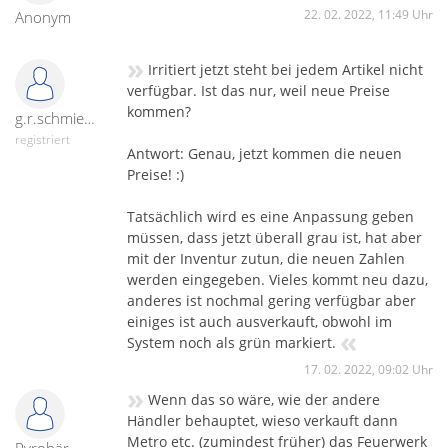
22. 02. 2022, 11:49 Uhr
Anonym
»
Irritiert jetzt steht bei jedem Artikel nicht
verfügbar. Ist das nur, weil neue Preise
kommen?
g.r.schmiedel-24850
registriert
Antwort: Genau, jetzt kommen die neuen
Preise! :)
Tatsächlich wird es eine Anpassung geben
müssen, dass jetzt überall grau ist, hat aber
mit der Inventur zutun, die neuen Zahlen
werden eingegeben. Vieles kommt neu dazu,
anderes ist nochmal gering verfügbar aber
einiges ist auch ausverkauft, obwohl im
«
System noch als grün markiert.
17. 02. 2022, 09:02 Uhr
»
Wenn das so wäre, wie der andere
Händler behauptet, wieso verkauft dann
Metro etc. (zumindest früher) das Feuerwerk