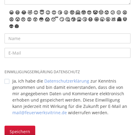
😀
😆
😂
🤣
😊
😇
😉
😍
😘
😜
🤑
🤗
🤓
😎
🤡
🤠
😟
😕
😖
😫
😩
😤
😠
😡
😲
😳
😱
😴
🙄
🤔
🤥
🤮
🤧
😷
🤩
🥱
🤬
💩
👻
💀
👽
🎃
EINWILLIGUNGSERKLÄRUNG DATENSCHUTZ
Ja, ich habe die
Datenschutzerklärung
zur Kenntnis
genommen und bin damit einverstanden, dass die von
mir angegebenen Daten und Kommentare elektronisch
erhoben und gespeichert werden. Diese Einwilligung
kann jederzeit mit Wirkung für die Zukunft per E-Mail an
mail@feuerwerksvitrine.de
widerrufen werden.
Speichern