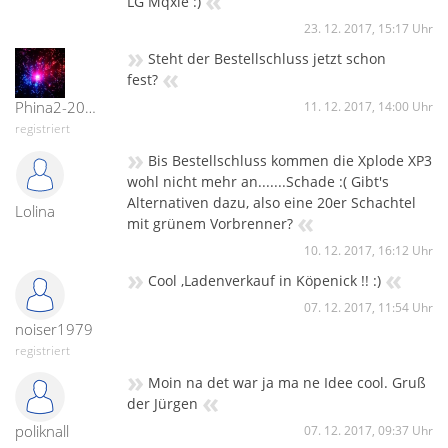
LG Mqxle :)
23. 12. 2017, 15:17 Uhr
»
Steht der Bestellschluss jetzt schon
«
fest?
Phina2-20420
11. 12. 2017, 14:00 Uhr
registriert
»
Bis Bestellschluss kommen die Xplode XP3
wohl nicht mehr an.......Schade :( Gibt's
Alternativen dazu, also eine 20er Schachtel
Lolina
«
mit grünem Vorbrenner?
10. 12. 2017, 16:12 Uhr
»
«
Cool ,Ladenverkauf in Köpenick !! :)
07. 12. 2017, 11:54 Uhr
noiser1979
registriert
»
Moin na det war ja ma ne Idee cool. Gruß
«
der Jürgen
poliknall
07. 12. 2017, 09:37 Uhr