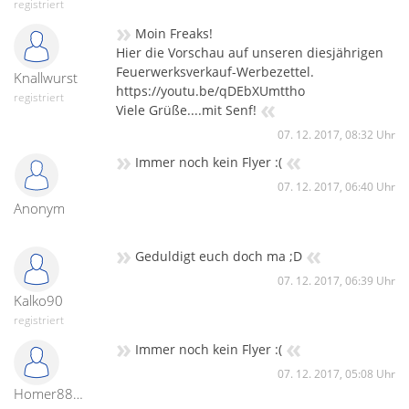
registriert
»
Moin Freaks!
Hier die Vorschau auf unseren diesjährigen
Feuerwerksverkauf-Werbezettel.
Knallwurst
https://youtu.be/qDEbXUmttho
registriert
«
Viele Grüße....mit Senf!
07. 12. 2017, 08:32 Uhr
»
«
Immer noch kein Flyer :(
07. 12. 2017, 06:40 Uhr
Anonym
»
«
Geduldigt euch doch ma ;D
07. 12. 2017, 06:39 Uhr
Kalko90
registriert
»
«
Immer noch kein Flyer :(
07. 12. 2017, 05:08 Uhr
Homer8811