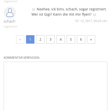
registriert
»
Neehee, ick bins, schach, sogar registriert.
«
Wer ist Gigi? Kann die mit mir flyen?
schach
07. 12. 2017, 00:20 Uhr
registriert
«
1
2
3
4
5
6
»
KOMMENTAR VERFASSEN