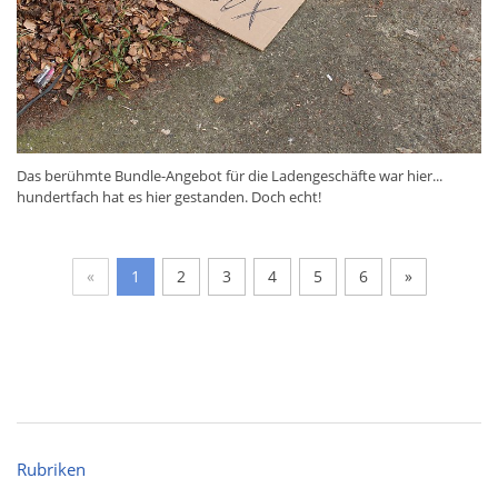
Das berühmte Bundle-Angebot für die Ladengeschäfte war hier...
hundertfach hat es hier gestanden. Doch echt!
«
1
2
3
4
5
6
»
Rubriken