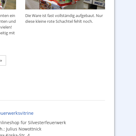
inten ein
Die Ware ist fast vollständig aufgebaut. Nur
enten und
diese kleine rote Schachtel fehlt noch.
 vielen!
itig mit
»
euerwerksvitrine
lineshop für Silvesterfeuerwerk
h.: Julius Nowottnick
x-Koska-Str. 4