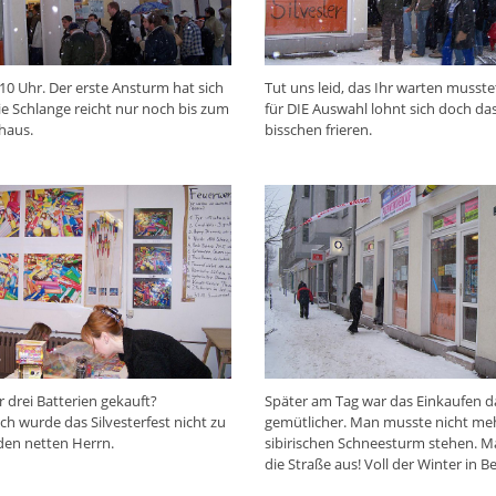
. 10 Uhr. Der erste Ansturm hat sich
Tut uns leid, das Ihr warten musste
ie Schlange reicht nur noch bis zum
für DIE Auswahl lohnt sich doch da
haus.
bisschen frieren.
 drei Batterien gekauft?
Später am Tag war das Einkaufen 
ch wurde das Silvesterfest nicht zu
gemütlicher. Man musste nicht me
 den netten Herrn.
sibirischen Schneesturm stehen. Ma
die Straße aus! Voll der Winter in Be