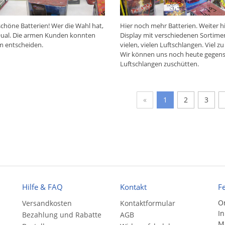
schöne Batterien! Wer die Wahl hat,
Hier noch mehr Batterien. Weiter h
Qual. Die armen Kunden konnten
Display mit verschiedenen Sortim
m entscheiden.
vielen, vielen Luftschlangen. Viel zu
Wir können uns noch heute gegense
Luftschlangen zuschütten.
«
1
2
3
Hilfe & FAQ
Kontakt
F
On
Versandkosten
Kontaktformular
In
Bezahlung und Rabatte
AGB
Ma