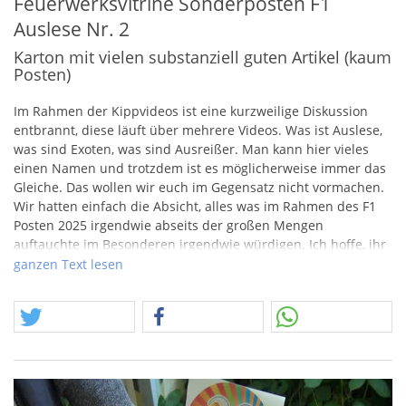
Feuerwerksvitrine Sonderposten F1
Auslese Nr. 2
Karton mit vielen substanziell guten Artikel (kaum
Posten)
Im Rahmen der Kippvideos ist eine kurzweilige Diskussion
entbrannt, diese läuft über mehrere Videos. Was ist Auslese,
was sind Exoten, was sind Ausreißer. Man kann hier vieles
einen Namen und trotzdem ist es möglicherweise immer das
Gleiche. Das wollen wir euch im Gegensatz nicht vormachen.
Wir hatten einfach die Absicht, alles was im Rahmen des F1
Posten 2025 irgendwie abseits der großen Mengen
auftauchte im Besonderen irgendwie würdigen. Ich hoffe, ihr
habt dabei ähnlich viel Spaß wie wir.
ganzen Text lesen
Die Kiste Auslese Nr. 2 mit mehr oder weniger besonderen F1
Artikeln.