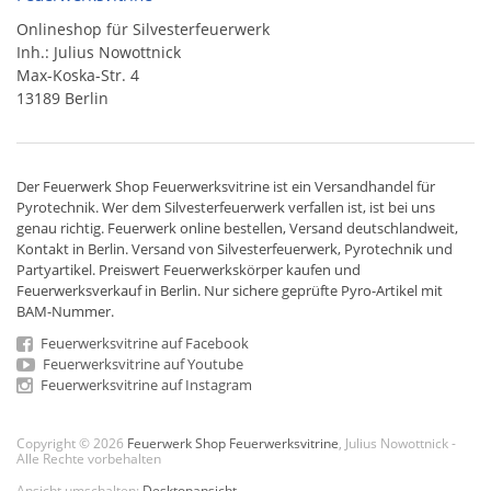
Onlineshop für Silvesterfeuerwerk
Inh.: Julius Nowottnick
Max-Koska-Str. 4
13189 Berlin
Der
Feuerwerk Shop
Feuerwerksvitrine ist ein
Versandhandel
für
Pyrotechnik
. Wer dem Silvesterfeuerwerk verfallen ist, ist bei uns
genau richtig. Feuerwerk online bestellen,
Versand deutschlandweit
,
Kontakt in Berlin. Versand von
Silvesterfeuerwerk
,
Pyrotechnik
und
Partyartikel. Preiswert
Feuerwerkskörper
kaufen und
Feuerwerksverkauf in Berlin. Nur sichere geprüfte Pyro-Artikel mit
BAM-Nummer.
Feuerwerksvitrine auf Facebook
Feuerwerksvitrine auf Youtube
Feuerwerksvitrine auf Instagram
Copyright © 2026
Feuerwerk Shop Feuerwerksvitrine
, Julius Nowottnick -
Alle Rechte vorbehalten
Ansicht umschalten:
Desktopansicht