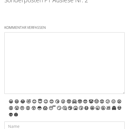
Sonderposten F1 Auslese Nr. 2
KOMMENTAR VERFASSEN
😀
😆
😂
🤣
😊
😇
😉
😍
😘
😜
🤑
🤗
🤓
😎
🤡
🤠
😟
😕
😖
😫
😩
😤
😠
😡
😲
😳
😱
😴
🙄
🤔
🤥
🤮
🤧
😷
🤩
🥱
🤬
💩
👻
💀
👽
🎃