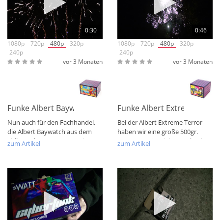
0:30
0:46
1080p
720p
480p
320p
1080p
720p
480p
320p
240p
240p
vor 3 Monaten
vor 3 Monaten
Funke Albert Baywatch Batterie
Funke Albert Extreme Terro
Nun auch für den Fachhandel,
Bei der Albert Extreme Terror
die Albert Baywatch aus dem
haben wir eine große 500gr.
Lidl Angebot 2024/2025. Die
NEM Batterie mit im Wechsel
zum Artikel
zum Artikel
Albert...
geschossenen...