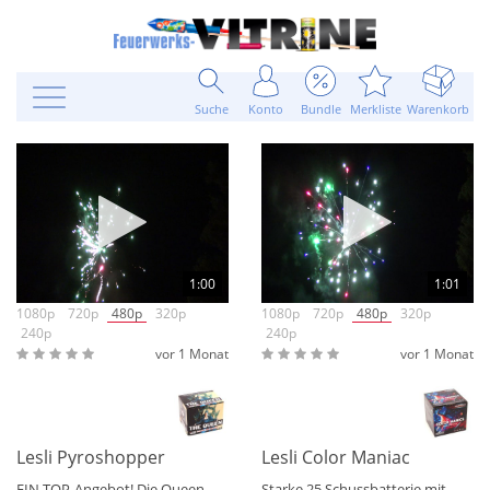
Suche
Konto
Bundle
Merkliste
Warenkorb
1:00
1:01
1080p
720p
480p
320p
1080p
720p
480p
320p
240p
240p
vor 1 Monat
vor 1 Monat
Lesli Pyroshopper The Queen Batterie
Lesli Color Maniacs XXL Batt
EIN TOP-Angebot! Die Queen
Starke 25 Schussbatterie mit