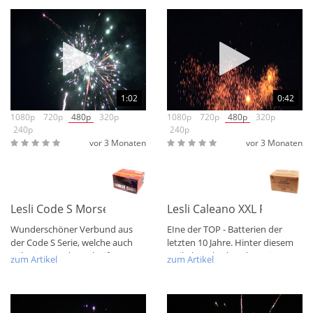
1:02
0:42
1080p
720p
480p
320p
1080p
720p
480p
320p
240p
240p
vor 3 Monaten
vor 3 Monaten
Lesli Code S Morse Code
Lesli Caleano XXL Fächerbatt
Wunderschöner Verbund aus
EIne der TOP - Batterien der
der Code S Serie, welche auch
letzten 10 Jahre. Hinter diesem
teilweise aus der Xqlusif-
Artikel steckt der Olymp in
zum Artikel
zum Artikel
Schmiede und...
Sachen...