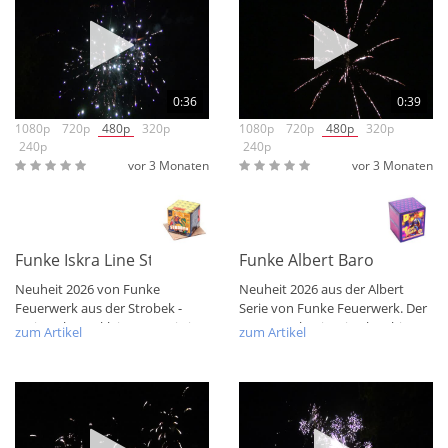
0:36
0:39
1080p
720p
480p
320p
1080p
720p
480p
320p
240p
240p
vor 3 Monaten
vor 3 Monaten
Funke Iskra Line Strobek
Funke Albert Baron Brokat
Neuheit 2026 von Funke
Neuheit 2026 aus der Albert
Feuerwerk aus der Strobek -
Serie von Funke Feuerwerk. Der
Serie. Schöne, kleine Batterie in
Baron Brokat ist eine krachige 16
zum Artikel
zum Artikel
kompakte...
Schuss...