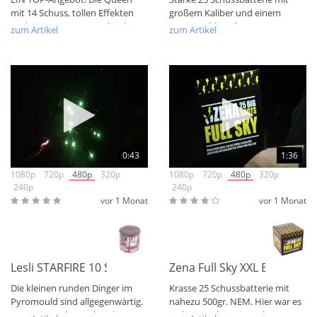
mit 14 Schuss, tollen Effekten
großem Kaliber und einem
und einer NEM von mehr als
Pyromould Baukörper.
zum Artikel
zum Artikel
80gr. NEM...
16.7.2026... Da...
0:43
1:36
1080p
720p
480p
320p
1080p
720p
480p
320p
240p
240p
vor 1 Monat
vor 1 Monat
NEU
Lesli STARFIRE 10 Schussbatterie
Zena Full Sky XXL Batterie
Die kleinen runden Dinger im
Krasse 25 Schussbatterie mit
Pyromould sind allgegenwärtig.
nahezu 500gr. NEM. Hier war es
Man muss schon achtgeben,
in der Angebotsentstehung so,