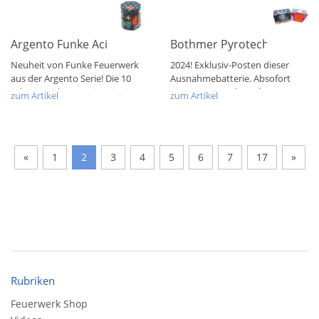
Argento Funke Acido
Bothmer Pyrotechnik The 
Neuheit von Funke Feuerwerk
2024! Exklusiv-Posten dieser
aus der Argento Serie! Die 10
Ausnahmebatterie. Absofort
Schuss Acido Batterie mit einem
zum neuen und regulären
zum Artikel
zum Artikel
Kaliber...
Tiefpreis. TOP...
«
1
2
3
4
5
6
7
17
»
Rubriken
Feuerwerk Shop