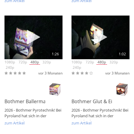
zum Artikel
zum Artikel
wenn man hier...
dass es...
1:26
1:02
1080p
720p
480p
320p
1080p
720p
480p
320p
240p
240p
vor 3 Monaten
vor 3 Monaten
Bothmer Ballerman Beach Bomber
Bothmer Glut & Eisen 9 Sch
2026 - Bothmer Pyrotechnik! Bei
2026 - Bothmer Pyrotechnik! Bei
Pyroland hat sich in der
Pyroland hat sich in der
Vertriebsebene etwas getan.
Vertriebsebene etwas getan.
zum Artikel
zum Artikel
Heute ist...
Heute ist...