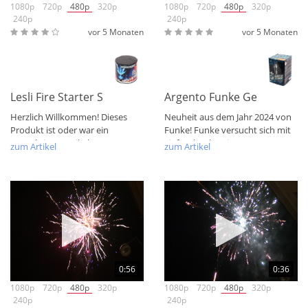
1080p
720p
480p
320p
1080p
720p
480p
320p
240p
240p
vor 5 Monaten
vor 5 Monaten
Lesli Fire Starter SPEZIALANGEBOT
Argento Funke Geisterstund
Herzlich Willkommen! Dieses
Neuheit aus dem Jahr 2024 von
Produkt ist oder war ein
Funke! Funke versucht sich mit
Startaktions-Artikel aus 2026!
Tieftonheulern in neuster...
zum Artikel
zum Artikel
Mit eine tollen...
0:56
0:36
1080p
720p
480p
320p
1080p
720p
480p
320p
240p
240p