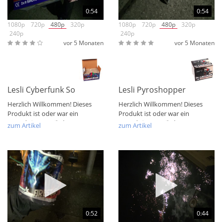
0:54
0:54
1080p
720p
480p
320p
1080p
720p
480p
320p
240p
240p
vor 5 Monaten
vor 5 Monaten
Lesli Cyberfunk Sortimentsbox 2er
Lesli Pyroshopper Dr. Cav
Herzlich Willkommen! Dieses
Herzlich Willkommen! Dieses
Produkt ist oder war ein
Produkt ist oder war ein
Startaktions-Artikel aus 2026!
Startaktions-Artikel aus 2026!
zum Artikel
zum Artikel
Mit eine tollen...
Mit eine tollen...
0:52
0:44