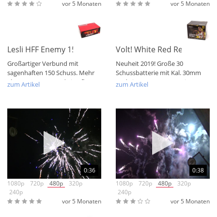
vor 5 Monaten
vor 5 Monaten
Lesli HFF Enemy 150 Schuss Verbund
Volt! White Red Rebel
Großartiger Verbund mit
Neuheit 2019! Große 30
sagenhaften 150 Schuss. Mehr
Schussbatterie mit Kal. 30mm
als 1000gr. NEM und eine flotte
und einem Meer aus weissen
zum Artikel
zum Artikel
Schussfolge...
Blinkern. Das ganze...
0:36
0:38
1080p
720p
480p
320p
1080p
720p
480p
320p
240p
240p
vor 5 Monaten
vor 5 Monaten