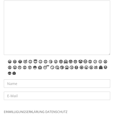
😀
😆
😂
🤣
😊
😇
😉
😍
😘
😜
🤑
🤗
🤓
😎
🤡
🤠
😟
😕
😖
😫
😩
😤
😠
😡
😲
😳
😱
😴
🙄
🤔
🤥
🤮
🤧
😷
🤩
🥱
🤬
💩
👻
💀
👽
🎃
EINWILLIGUNGSERKLÄRUNG DATENSCHUTZ