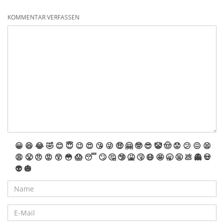
KOMMENTAR VERFASSEN
😀
😆
😂
🤣
😊
😇
😉
😍
😘
😜
🤑
🤗
🤓
😎
🤡
🤠
😟
😕
😖
😫
😩
😤
😠
😡
😲
😳
😱
😴
🙄
🤔
🤥
🤮
🤧
😷
🤩
🥱
🤬
💩
👻
💀
👽
🎃