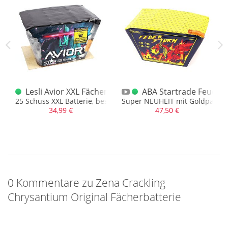
rbatterie
Lesli Avior XXL Fächerbatterie
ABA Startrade Feuers
t blauen Sternen, kompl. gefächert
25 Schuss XXL Batterie, besteht nur aus starkem Finale
Super NEUHEIT mit Goldpalme
34,99 €
47,50 €
0 Kommentare zu Zena Crackling
Chrysantium Original Fächerbatterie