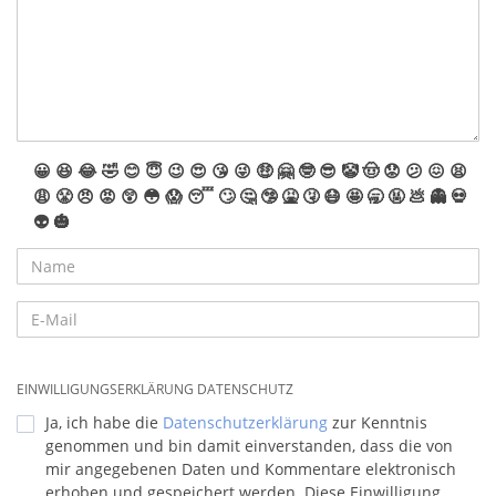
😀
😆
😂
🤣
😊
😇
😉
😍
😘
😜
🤑
🤗
🤓
😎
🤡
🤠
😟
😕
😖
😫
😩
😤
😠
😡
😲
😳
😱
😴
🙄
🤔
🤥
🤮
🤧
😷
🤩
🥱
🤬
💩
👻
💀
👽
🎃
EINWILLIGUNGSERKLÄRUNG DATENSCHUTZ
Ja, ich habe die
Datenschutzerklärung
zur Kenntnis
genommen und bin damit einverstanden, dass die von
mir angegebenen Daten und Kommentare elektronisch
erhoben und gespeichert werden. Diese Einwilligung