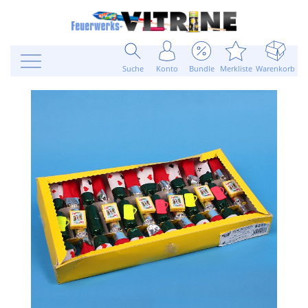
Suche
Konto
Bundle
Merkliste
Warenkorb