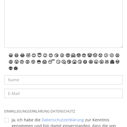
😀
😆
😂
🤣
😊
😇
😉
😍
😘
😜
🤑
🤗
🤓
😎
🤡
🤠
😟
😕
😖
😫
😩
😤
😠
😡
😲
😳
😱
😴
🙄
🤔
🤥
🤮
🤧
😷
🤩
🥱
🤬
💩
👻
💀
👽
🎃
EINWILLIGUNGSERKLÄRUNG DATENSCHUTZ
Ja, ich habe die
Datenschutzerklärung
zur Kenntnis
genommen und bin damit einverstanden, dass die von