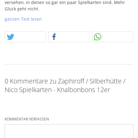
versehen, in denen so gar ein paar Spielkarten sind. Mehr
Glück geht nicht.
Wir haben bereits die dritte Novemberwoche im Jahr 2025!
ganzen Text lesen
Die letzten Neuheiten sind auf dem Weg und oder auch
schon geliefert. Wir stecken gedanklich auch schon in den
Vorbereitugnen zum Ladenverkauf!
Nun also zu den letzten Angeboten, welche bereits als
Fotovorlage existieren, der Rest kommt dann nochmal in
einem letzen Akt an Fotos und ggf. auch Videos – bleibt
gespannt.
0 Kommentare zu Zaphiroff / Silberhütte /
Nico Spielkarten - Knalbonbons 12er
KOMMENTAR VERFASSEN