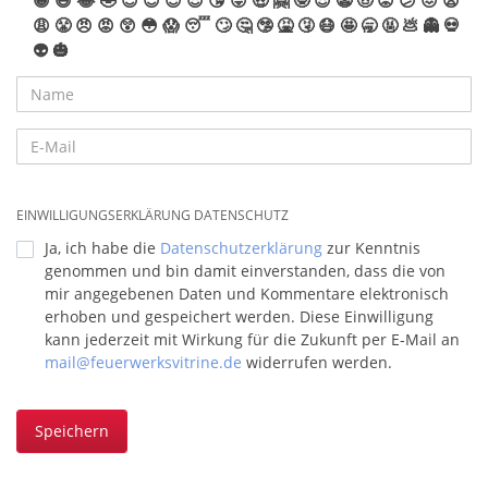
😀
😆
😂
🤣
😊
😇
😉
😍
😘
😜
🤑
🤗
🤓
😎
🤡
🤠
😟
😕
😖
😫
😩
😤
😠
😡
😲
😳
😱
😴
🙄
🤔
🤥
🤮
🤧
😷
🤩
🥱
🤬
💩
👻
💀
👽
🎃
EINWILLIGUNGSERKLÄRUNG DATENSCHUTZ
Ja, ich habe die
Datenschutzerklärung
zur Kenntnis
genommen und bin damit einverstanden, dass die von
mir angegebenen Daten und Kommentare elektronisch
erhoben und gespeichert werden. Diese Einwilligung
kann jederzeit mit Wirkung für die Zukunft per E-Mail an
mail@feuerwerksvitrine.de
widerrufen werden.
Speichern