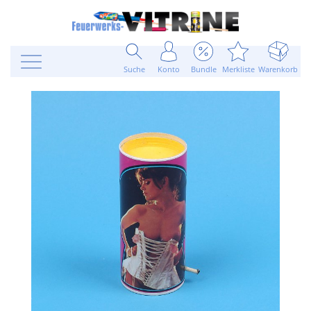
Suche
Konto
Bundle
Merkliste
Warenkorb