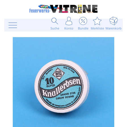
Suche
Konto
Bundle
Merkliste
Warenkorb