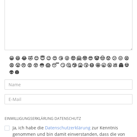
😀
😆
😂
🤣
😊
😇
😉
😍
😘
😜
🤑
🤗
🤓
😎
🤡
🤠
😟
😕
😖
😫
😩
😤
😠
😡
😲
😳
😱
😴
🙄
🤔
🤥
🤮
🤧
😷
🤩
🥱
🤬
💩
👻
💀
👽
🎃
EINWILLIGUNGSERKLÄRUNG DATENSCHUTZ
Ja, ich habe die
Datenschutzerklärung
zur Kenntnis
genommen und bin damit einverstanden, dass die von