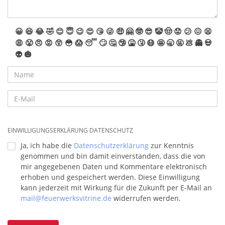
😀
😆
😂
🤣
😊
😇
😉
😍
😘
😜
🤑
🤗
🤓
😎
🤡
🤠
😟
😕
😖
😫
😩
😤
😠
😡
😲
😳
😱
😴
🙄
🤔
🤥
🤮
🤧
😷
🤩
🥱
🤬
💩
👻
💀
👽
🎃
EINWILLIGUNGSERKLÄRUNG DATENSCHUTZ
Ja, ich habe die
Datenschutzerklärung
zur Kenntnis
genommen und bin damit einverstanden, dass die von
mir angegebenen Daten und Kommentare elektronisch
erhoben und gespeichert werden. Diese Einwilligung
kann jederzeit mit Wirkung für die Zukunft per E-Mail an
mail@feuerwerksvitrine.de
widerrufen werden.