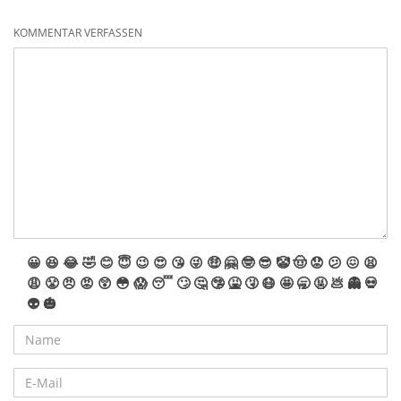
KOMMENTAR VERFASSEN
😀
😆
😂
🤣
😊
😇
😉
😍
😘
😜
🤑
🤗
🤓
😎
🤡
🤠
😟
😕
😖
😫
😩
😤
😠
😡
😲
😳
😱
😴
🙄
🤔
🤥
🤮
🤧
😷
🤩
🥱
🤬
💩
👻
💀
👽
🎃