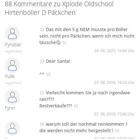
Projekt "Oldschool-Böller" seitens Xplode eingestampft wurde
88 Kommentare zu Xplode Oldschool
und diese Böller über kurz oder lang als eine Art "Rarität"
Hirtenböller D Päckchen
anzusehen sein wird, da sie ja nur ein Jahr lang produziert
und verkauft wurden…
»
Das mit den 5 g NEM müsste pro Böller
sein, nicht pro Päckchen, wenn ich mich nicht
«
täusche🤔
Pyrobär
26. 08. 2025, 16:49 Uhr
registriert
»
Dear Santa!
«
^^
Pulle
07. 08. 2018, 18:32 Uhr
registriert
»
Vielleicht kommen Sie ja noch irgendwie
ran????
«
Restverkäufe???
Fynn
07. 08. 2018, 15:46 Uhr
»
warum soll der nochmal reinkommen ?
«
die werden nicht mehr hergestellt !
07. 08. 2018, 15:16 Uhr