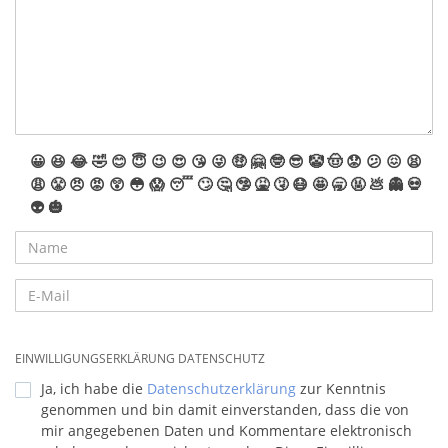
😀
😆
😂
🤣
😊
😇
😉
😍
😘
😜
🤑
🤗
🤓
😎
🤡
🤠
😟
😕
😖
😫
😩
😤
😠
😡
😲
😳
😱
😴
🙄
🤔
🤥
🤮
🤧
😷
🤩
🥱
🤬
💩
👻
💀
👽
🎃
EINWILLIGUNGSERKLÄRUNG DATENSCHUTZ
Ja, ich habe die
Datenschutzerklärung
zur Kenntnis
genommen und bin damit einverstanden, dass die von
mir angegebenen Daten und Kommentare elektronisch