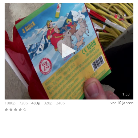
Böller.
Wir haben uns aufgrund der sehr späten Anlieferung dazu
entschieden unsere Weihnachtsfeiertage zu kürzen, um euch
diese Böller noch verpacken zu können.
Die Ernüchterung beim Auspacken der (zugegebenermaßen
wunderschön gestalteten) Päckchen war dann jedoch bei so
ziemlich jedem von uns groß. Die Verarbeitung war alles
andere als "retro" und auch die Knallwirkung ist eher mit
heutigen Standart-Böllern zu vergleichen.
Tja, Shit happens und wir haben unseren Kunden ja eine
Lösung angeboten, um den Schaden so gering wie möglich
ausfallen zu lassen. – Eigentlich jeder von euch hat sich mehr
als zufrieden mit diesem Lösungsvorschlag gezeigt und somit
können wir uns wieder ganz cool mit diesem Artikel
auseinandersetzen:
1:53
Nun denn… Der Knall ist nicht durschnittlich, die
vor 10 Jahren
1080p
720p
480p
320p
240p
Verarbeitung ist auch nicht pralle, die Päckchen an sich sind
schön. -> Der Preis ist diesen Umständen angepasst worden
und somit sollte nun jeder für sich entscheiden können, ob er
nochmal zugreifen möchte.
Als kleine Entscheidungshilfe sei noch angemerkt, dass das