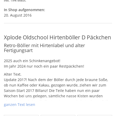
inkl. 19% MwSt.
In Shop aufgenommen:
20. August 2016
Xplode Oldschool Hirtenböller D Päckchen
Retro-Böller mit Hirtenlabel und alter
Fertigungsart
2025 auch ein Schinkenangebot!
Im Jahr 2024 nur noch ein paar Restpäckchen!
Alter Text.
Update 2017! Nach dem der Böller durch jede braune Soße,
ob nun Kaffee oder Kakau, gezogen wurde, ziehen wir zum
Saison-Start 2017 Billanz! Die Teile haben nun ein paar
Wochen bei uns gelegen, sämtliche nasse Kisten wurden
absortiert und aktuelle Tests zeigen gerade beim Super Böller
ganzen Text lesen
II, dass man hier echt viel Spaß haben kann! Hätte dieser
Artikel im Vorfeld nicht diese Werbewirkung gehabt und hätte