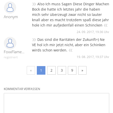
»
Also Ich muss Sagen Diese Dinger Machen
Bock die hatte ich letztes jahr die haben
mich sehr überzeugt zwar nicht so lauter
Anonym
knall aber es macht trotzdem spaß diese jahr
«
hole ich mir aufjedenfall einen Schincken
24. 09. 2017, 19:36 Uhr
»
Das sind die Raritäten der Zukunft=) Ne
VE hol ich mir jetzt nicht, aber ein Schinken
«
wirds schon werden.
FoxxFlameTv
19. 08. 2017, 19:37 Uhr
registriert
«
1
2
3
9
»
KOMMENTAR VERFASSEN