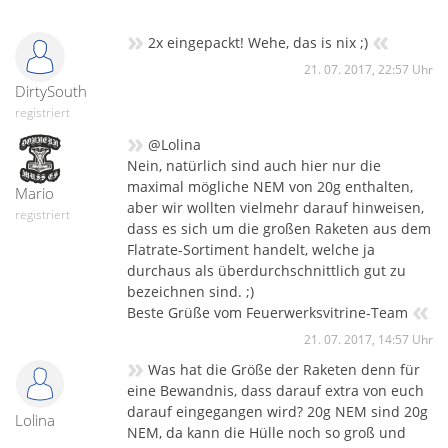
»
«
2x eingepackt! Wehe, das is nix ;)
21. 07. 2017, 22:57 Uhr
DirtySouth
registriert
»
@Lolina
Nein, natürlich sind auch hier nur die
maximal mögliche NEM von 20g enthalten,
Mario
aber wir wollten vielmehr darauf hinweisen,
registriert
dass es sich um die großen Raketen aus dem
Flatrate-Sortiment handelt, welche ja
durchaus als überdurchschnittlich gut zu
bezeichnen sind. ;)
«
Beste Grüße vom Feuerwerksvitrine-Team
21. 07. 2017, 14:57 Uhr
»
Was hat die Größe der Raketen denn für
eine Bewandnis, dass darauf extra von euch
darauf eingegangen wird? 20g NEM sind 20g
Lolina
NEM, da kann die Hülle noch so groß und