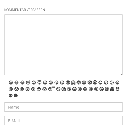
KOMMENTAR VERFASSEN
😀
😆
😂
🤣
😊
😇
😉
😍
😘
😜
🤑
🤗
🤓
😎
🤡
🤠
😟
😕
😖
😫
😩
😤
😠
😡
😲
😳
😱
😴
🙄
🤔
🤥
🤮
🤧
😷
🤩
🥱
🤬
💩
👻
💀
👽
🎃