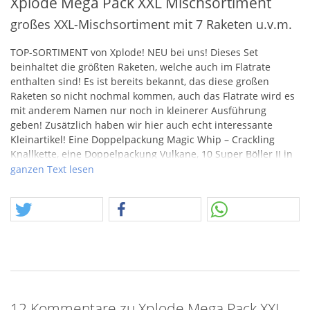
Xplode Mega Pack XXL Mischsortiment
großes XXL-Mischsortiment mit 7 Raketen u.v.m.
TOP
-
SORTIMENT
von Xplode!
NEU
bei uns! Dieses Set
beinhaltet die größten Raketen, welche auch im Flatrate
enthalten sind! Es ist bereits bekannt, das diese großen
Raketen so nicht nochmal kommen, auch das Flatrate wird es
mit anderem Namen nur noch in kleinerer Ausführung
geben! Zusätzlich haben wir hier auch echt interessante
Kleinartikel! Eine Doppelpackung Magic Whip – Crackling
Knallkette, eine Doppelpackung Vulkane, 10 Super Böller II in
einer Sonderversion mit Hochglanzbanderolen, Flieger und
ganzen Text lesen
Cracklingballs. Echt Super das
SET
und bei uns für einen
Superpreis!
12 Kommentare zu Xplode Mega Pack XXL