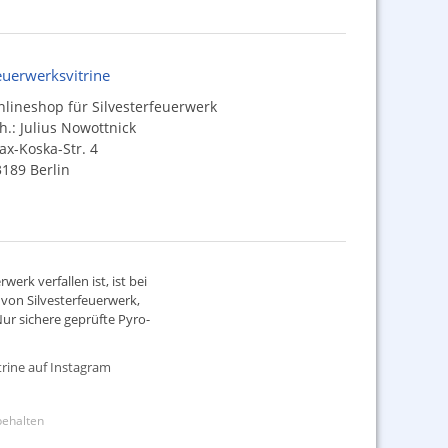
euerwerksvitrine
lineshop für Silvesterfeuerwerk
h.: Julius Nowottnick
x-Koska-Str. 4
189 Berlin
werk verfallen ist, ist bei
d von
Silvesterfeuerwerk
,
ur sichere geprüfte Pyro-
rine auf Instagram
rbehalten