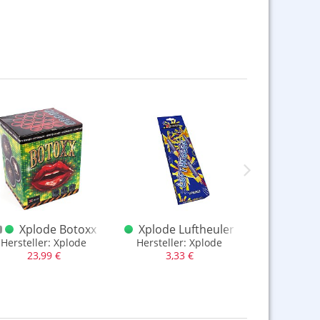
Xplode Botoxx
Xplode Luftheuler
Xplod
Blinkern
Hersteller: Xplode
Hersteller: Xplode
Sehr starke H
23,99 €
3,33 €
4,99