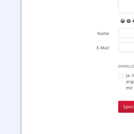
😀
😆
Name
E-Mail
EINWILL
Ja, 
ang
mit
Spei