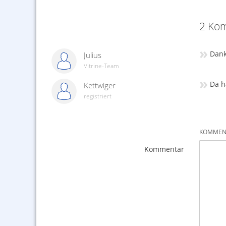
2 Kom
»
Dank
Julius
Vitrine-Team
»
Da h
Kettwiger
registriert
KOMMENT
Kommentar