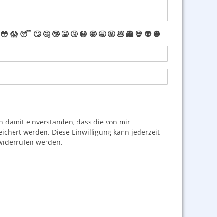
😳
😱
😴
🙄
🤔
🤥
🤮
🤧
😷
🤩
🥱
🤬
💩
👻
💀
👽
🎃
damit einverstanden, dass die von mir
hert werden. Diese Einwilligung kann jederzeit
iderrufen werden.