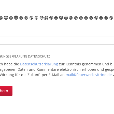
😂
🤣
😊
😇
😉
😍
😘
😜
🤑
🤗
🤓
😎
🤡
🤠
😟
😕
😖
😫
😩
😤
😠
😡
😲
IGUNGSERKLÄRUNG DATENSCHUTZ
ich habe die
Datenschutzerklärung
zur Kenntnis genommen und bin 
egebenen Daten und Kommentare elektronisch erhoben und gespeic
 Wirkung für die Zukunft per E-Mail an
mail@feuerwerksvitrine.de
w
chern