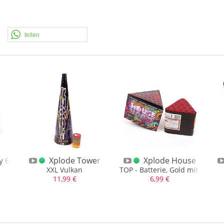
teilen
en - Geil!
y 6
Xplode Tower
Xplode House
XXL Vulkan
TOP - Batterie, Gold mit roten 
11,99 €
6,99 €