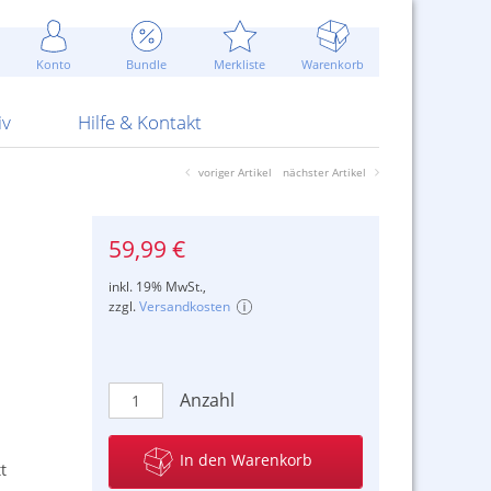
Werbung
 Jahr
are Artikel
Best of Sommeraktionen!
Widerrufsbelehrung
rk
Carl
 Bengalhölzer
fen
bende
Sommerpreise u.v.m.
AGB
otechnik
Konto
Bundle
Merkliste
Warenkorb
nd Attrappen
nehmigung
ste
Blitzschnell...
Kontaktformular
RS Pirotecnia
 und Pistolen
erwerk
& -gebiete
Über uns
werk
Alpha
iv
Hilfe & Kontakt
voriger Artikel
nächster Artikel
59,99 €
inkl. 19% MwSt.,
zzgl.
Versandkosten
Anzahl
In den Warenkorb
t