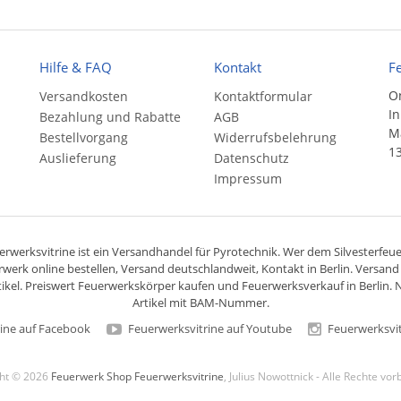
Hilfe & FAQ
Kontakt
F
On
Versandkosten
Kontaktformular
In
Bezahlung und Rabatte
AGB
Ma
Bestellvorgang
Widerrufsbelehrung
13
Auslieferung
Datenschutz
Impressum
rwerksvitrine ist ein
Versandhandel
für
Pyrotechnik
. Wer dem Silvesterfeuer
rwerk online bestellen,
Versand deutschlandweit
, Kontakt in Berlin. Versan
ikel. Preiswert
Feuerwerkskörper
kaufen und Feuerwerksverkauf in Berlin. N
Artikel mit BAM-Nummer.
ine auf Facebook
Feuerwerksvitrine auf Youtube
Feuerwerksvit
ght © 2026
Feuerwerk Shop Feuerwerksvitrine
, Julius Nowottnick - Alle Rechte vo