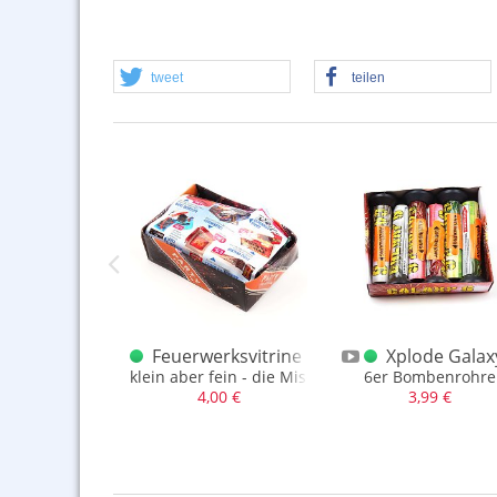
tweet
teilen
de Lady Cracker 400
Feuerwerksvitrine Bunte Schachteln - Exot
Xplode Galax
 Cracker 400
klein aber fein - die Mischung macht's
6er Bombenrohre
,49 €
4,00 €
3,99 €