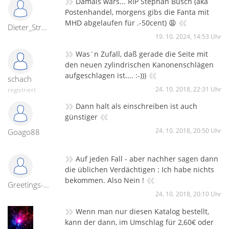
»
Damals wars... RIP Stephan Busch (aka
Postenhandel, morgens gibs die Fanta mit
«
MHD abgelaufen für .-50cent) 😩
Dieter_Straußberg
19. 10. 2024, 14:53 Uhr
»
Was`n Zufall, daß gerade die Seite mit
den neuen zylindrischen Kanonenschlägen
«
aufgeschlagen ist.... :-)))
schach
24. 10. 2018, 22:31 Uhr
registriert
»
Dann halt als einschreiben ist auch
«
günstiger
24. 10. 2018, 20:50 Uhr
Goago88
»
Auf jeden Fall - aber nachher sagen dann
die üblichen Verdächtigen : Ich habe nichts
«
bekommen. Also Nein !
Greetings-from-Vesuv
24. 10. 2018, 20:10 Uhr
»
Wenn man nur diesen Katalog bestellt,
kann der dann, im Umschlag für 2,60€ oder