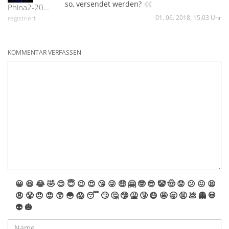
«
so, versendet werden?
Phina2-20420
01. 06. 2018, 15:03 Uhr
registriert
KOMMENTAR VERFASSEN
😀
😆
😂
🤣
😊
😇
😉
😍
😘
😜
🤑
🤗
🤓
😎
🤡
🤠
😟
😕
😖
😫
😩
😤
😠
😡
😲
😳
😱
😴
🙄
🤔
🤥
🤮
🤧
😷
🤩
🥱
🤬
💩
👻
💀
👽
🎃