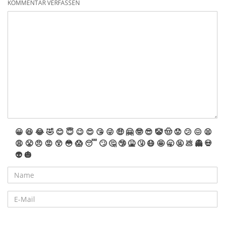
KOMMENTAR VERFASSEN
😀
😆
😂
🤣
😊
😇
😉
😍
😘
😜
🤑
🤗
🤓
😎
🤡
🤠
😟
😕
😖
😫
😩
😤
😠
😡
😲
😳
😱
😴
🙄
🤔
🤥
🤮
🤧
😷
🤩
🥱
🤬
💩
👻
💀
👽
🎃