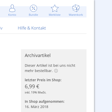
Werbung
 Jahr
are Artikel
Best of Sommeraktionen!
Widerrufsbelehrung
rk
Carl
 Bengalhölzer
fen
bende
Sommerpreise u.v.m.
AGB
otechnik
Konto
Bundle
Merkliste
Warenkorb
nd Attrappen
nehmigung
ste
Blitzschnell...
Kontaktformular
RS Pirotecnia
 und Pistolen
erwerk
& -gebiete
Über uns
werk
Alpha
iv
Hilfe & Kontakt
Archivartikel
Dieser Artikel ist bei uns nicht
mehr bestellbar.
letzter Preis im Shop:
6,99 €
inkl. 19% MwSt.
In Shop aufgenommen:
16. März 2018