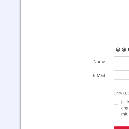
😀
😆
Name
E-Mail
EINWILL
Ja, 
ang
mit