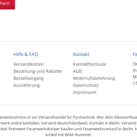
chern
Hilfe & FAQ
Kontakt
F
On
Versandkosten
Kontaktformular
In
Bezahlung und Rabatte
AGB
Ma
Bestellvorgang
Widerrufsbelehrung
13
Auslieferung
Datenschutz
Impressum
rwerksvitrine ist ein
Versandhandel
für
Pyrotechnik
. Wer dem Silvesterfeuer
rwerk online bestellen,
Versand deutschlandweit
, Kontakt in Berlin. Versan
ikel. Preiswert
Feuerwerkskörper
kaufen und Feuerwerksverkauf in Berlin. N
Artikel mit BAM-Nummer.