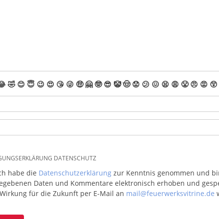
😂
🤣
😊
😇
😉
😍
😘
😜
🤑
🤗
🤓
😎
🤡
🤠
😟
😕
😖
😫
😩
😤
😠
😡
😲
IGUNGSERKLÄRUNG DATENSCHUTZ
ich habe die
Datenschutzerklärung
zur Kenntnis genommen und bin 
egebenen Daten und Kommentare elektronisch erhoben und gespeic
 Wirkung für die Zukunft per E-Mail an
mail@feuerwerksvitrine.de
w