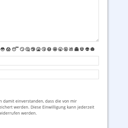
😳
😱
😴
🙄
🤔
🤥
🤮
🤧
😷
🤩
🥱
🤬
💩
👻
💀
👽
🎃
damit einverstanden, dass die von mir
hert werden. Diese Einwilligung kann jederzeit
iderrufen werden.