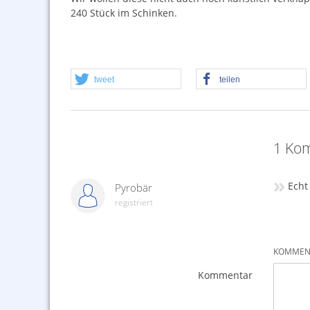
240 Stück im Schinken.
tweet
teilen
1 Kom
»
Echt
Pyrobär
registriert
KOMMENT
Kommentar