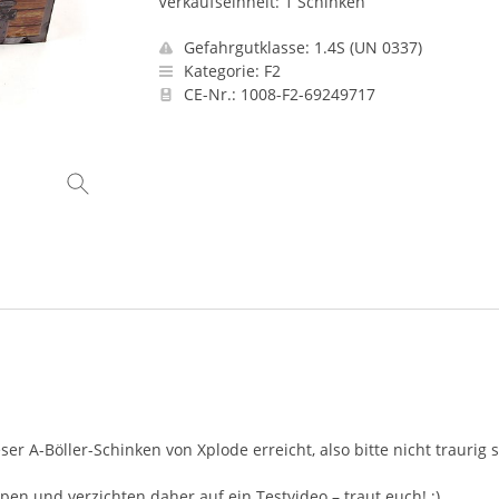
Verkaufseinheit: 1 Schinken
Gefahrgutklasse: 1.4S (UN 0337)
Kategorie: F2
CE-Nr.: 1008-F2-69249717
r A-Böller-Schinken von Xplode erreicht, also bitte nicht traurig 
pen und verzichten daher auf ein Testvideo – traut euch! ;)