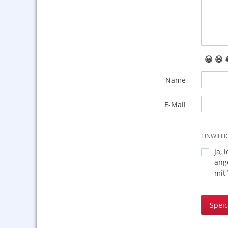
😀
😆
Name
E-Mail
EINWILL
Ja, 
ang
mit
Spei