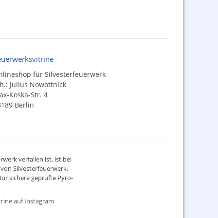
euerwerksvitrine
lineshop für Silvesterfeuerwerk
h.: Julius Nowottnick
x-Koska-Str. 4
189 Berlin
werk verfallen ist, ist bei
d von
Silvesterfeuerwerk
,
ur sichere geprüfte Pyro-
rine auf Instagram