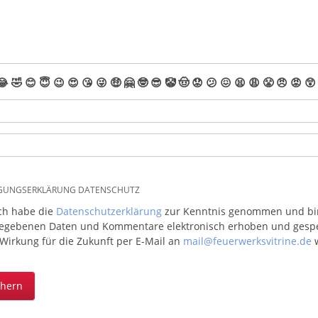
😂
🤣
😊
😇
😉
😍
😘
😜
🤑
🤗
🤓
😎
🤡
🤠
😟
😕
😖
😫
😩
😤
😠
😡
😲
IGUNGSERKLÄRUNG DATENSCHUTZ
ich habe die
Datenschutzerklärung
zur Kenntnis genommen und bin 
egebenen Daten und Kommentare elektronisch erhoben und gespeic
 Wirkung für die Zukunft per E-Mail an
mail@feuerwerksvitrine.de
w
chern