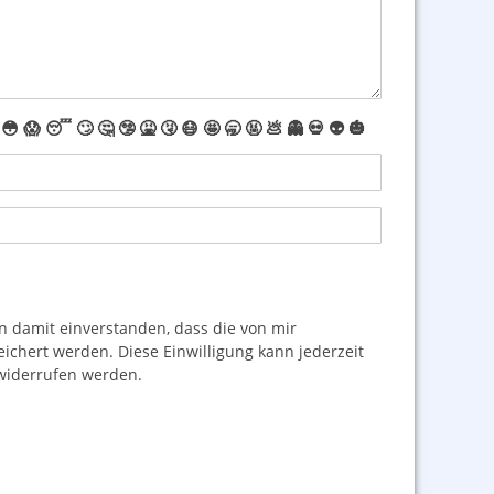
😳
😱
😴
🙄
🤔
🤥
🤮
🤧
😷
🤩
🥱
🤬
💩
👻
💀
👽
🎃
damit einverstanden, dass die von mir
hert werden. Diese Einwilligung kann jederzeit
iderrufen werden.