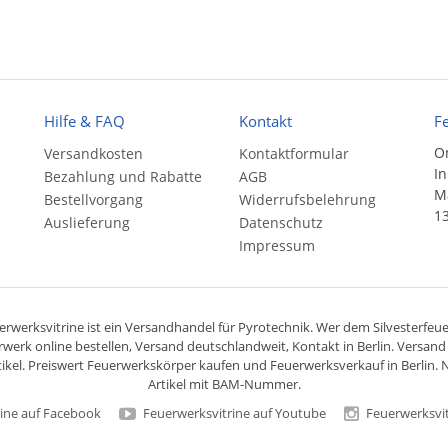
Hilfe & FAQ
Kontakt
F
On
Versandkosten
Kontaktformular
In
Bezahlung und Rabatte
AGB
Ma
Bestellvorgang
Widerrufsbelehrung
13
Auslieferung
Datenschutz
Impressum
rwerksvitrine ist ein
Versandhandel
für
Pyrotechnik
. Wer dem Silvesterfeuer
rwerk online bestellen,
Versand deutschlandweit
, Kontakt in Berlin. Versan
ikel. Preiswert
Feuerwerkskörper
kaufen und Feuerwerksverkauf in Berlin. N
Artikel mit BAM-Nummer.
ine auf Facebook
Feuerwerksvitrine auf Youtube
Feuerwerksvit