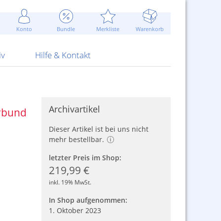
Werbung
 Jahr
are Artikel
Best of Sommeraktionen!
Widerrufsbelehrung
rk
Carl
 Bengalhölzer
fen
bende
Sommerpreise u.v.m.
AGB
otechnik
Konto
Bundle
Merkliste
Warenkorb
nd Attrappen
nehmigung
ste
Blitzschnell...
Kontaktformular
RS Pirotecnia
 und Pistolen
erwerk
& -gebiete
Über uns
werk
Alpha
iv
Hilfe & Kontakt
Archivartikel
rbund
Dieser Artikel ist bei uns nicht
mehr bestellbar.
letzter Preis im Shop:
219,99 €
inkl. 19% MwSt.
In Shop aufgenommen:
1. Oktober 2023