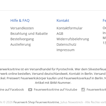
Hilfe & FAQ
Kontakt
F
On
Versandkosten
Kontaktformular
In
Bezahlung und Rabatte
AGB
Ma
Bestellvorgang
Widerrufsbelehrung
13
Auslieferung
Datenschutz
Impressum
rwerksvitrine ist ein
Versandhandel
für
Pyrotechnik
. Wer dem Silvesterfeuer
rwerk online bestellen,
Versand deutschlandweit
, Kontakt in Berlin. Versan
ikel. Preiswert
Feuerwerkskörper
kaufen und Feuerwerksverkauf in Berlin. N
Artikel mit BAM-Nummer.
ine auf Facebook
Feuerwerksvitrine auf Youtube
Feuerwerksvit
ght © 2026
Feuerwerk Shop Feuerwerksvitrine
, Julius Nowottnick - Alle Rechte vo