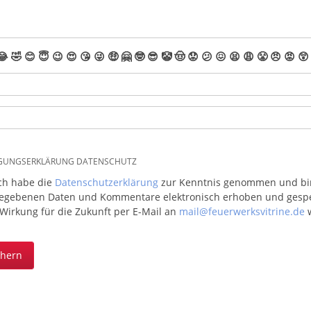
😂
🤣
😊
😇
😉
😍
😘
😜
🤑
🤗
🤓
😎
🤡
🤠
😟
😕
😖
😫
😩
😤
😠
😡
😲
IGUNGSERKLÄRUNG DATENSCHUTZ
ich habe die
Datenschutzerklärung
zur Kenntnis genommen und bin 
egebenen Daten und Kommentare elektronisch erhoben und gespeic
 Wirkung für die Zukunft per E-Mail an
mail@feuerwerksvitrine.de
w
chern