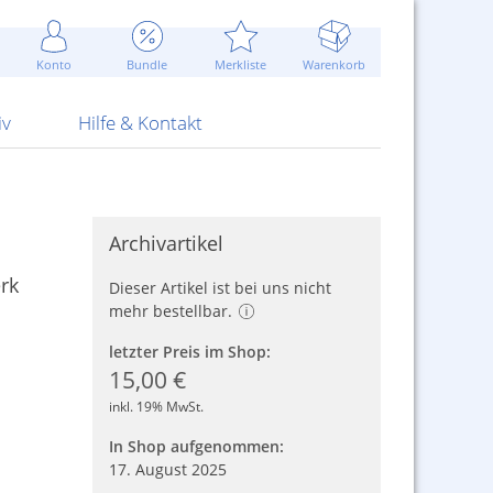
Werbung
 Jahr
are Artikel
Best of Sommeraktionen!
Widerrufsbelehrung
rk
Carl
 Bengalhölzer
fen
bende
Sommerpreise u.v.m.
AGB
otechnik
Konto
Bundle
Merkliste
Warenkorb
nd Attrappen
nehmigung
ste
Blitzschnell...
Kontaktformular
RS Pirotecnia
 und Pistolen
erwerk
& -gebiete
Über uns
werk
Alpha
iv
Hilfe & Kontakt
Archivartikel
rk
Dieser Artikel ist bei uns nicht
mehr bestellbar.
letzter Preis im Shop:
15,00 €
inkl. 19% MwSt.
In Shop aufgenommen:
17. August 2025