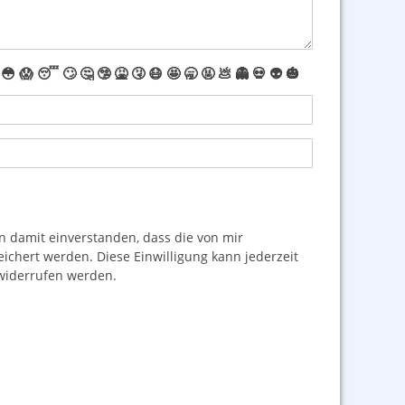
😳
😱
😴
🙄
🤔
🤥
🤮
🤧
😷
🤩
🥱
🤬
💩
👻
💀
👽
🎃
damit einverstanden, dass die von mir
hert werden. Diese Einwilligung kann jederzeit
iderrufen werden.