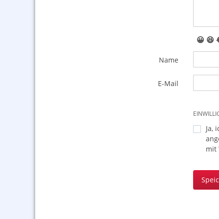
😀
😆
Name
E-Mail
EINWILL
Ja, 
ang
mit
Spei