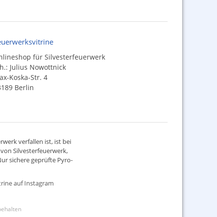
euerwerksvitrine
lineshop für Silvesterfeuerwerk
h.: Julius Nowottnick
x-Koska-Str. 4
189 Berlin
werk verfallen ist, ist bei
d von
Silvesterfeuerwerk
,
ur sichere geprüfte Pyro-
rine auf Instagram
rbehalten