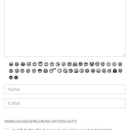
😀
😆
😂
🤣
😊
😇
😉
😍
😘
😜
🤑
🤗
🤓
😎
🤡
🤠
😟
😕
😖
😫
😩
😤
😠
😡
😲
😳
😱
😴
🙄
🤔
🤥
🤮
🤧
😷
🤩
🥱
🤬
💩
👻
💀
👽
🎃
EINWILLIGUNGSERKLÄRUNG DATENSCHUTZ