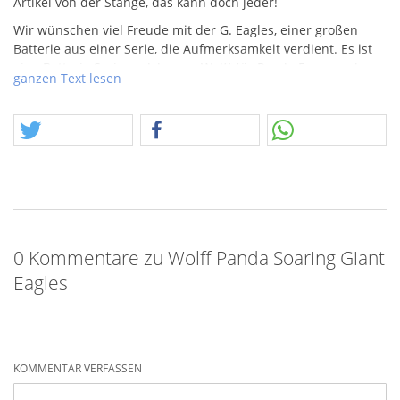
Artikel von der Stange, das kann doch jeder!
Wir wünschen viel Freude mit der G. Eagles, einer großen
Batterie aus einer Serie, die Aufmerksamkeit verdient. Es ist
eine Batterie Serie, welche von Wolff für Panda Feuerwerk
ganzen Text lesen
(Deutschland) hergestellt wurde. Die Whisky und auch alle
anderen sind große Batterien mit mehr als 300gr.
NEM
, leider
findet sich dazu im Netz nichts, wer helfen kann, verdient
unseren Dank.
0 Kommentare zu Wolff Panda Soaring Giant
Eagles
KOMMENTAR VERFASSEN