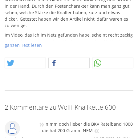
in der Hand. Durch den Postencharakter kann man ganz gut
sehen, welche Stärke die Knaller haben, kurz und etwas
dicker. Getestet haben wir den Artikel nicht, dafür waren es
zu wenige.
Im Video, das ich im Netz gefunden habe, scheint recht zackig
und zeckig zu sein. Laut und fast unangenehm. Vielleicht als
ganzen Text lesen
kleiner Gruß zu verwenden, wenn man den Nachbarn
erklären will, das Silvester ist!
Wolff ist schon länger bei uns im Postenbereich immer mal
wieder dabei! Wir haben an verschiedener Stelle bereits
geschrieben, dass uns die Artikel gefallen. Die Qualität ist
jetzt vielleicht gar nicht besser, als bei andere Anbietern, aber
das Design ist pfiffig und das Logo erinnert stark an unser
Lagertor (dort verankert sind immer noch die Warenzeichen
aus
DDR
-Zeiten der Firma Pyrofa).
2 Kommentare zu Wolff Knallkette 600
Im Jahr 2023 werden wir nun endlich auch regulär die Firma
Wolff führen. Wir hatten vor einigen Jahren schon mal einen
»
nimm doch lieber die BKV Ratelband 1000
missglückten Versuch, im zweiten Anlauf hat es aber jetzt
«
- die hat 200 Gramm NEM
geklappt!