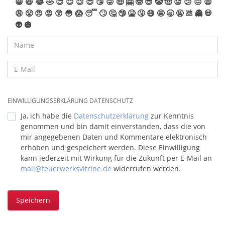
😀
😆
😂
🤣
😊
😇
😉
😍
😘
😜
🤑
🤗
🤓
😎
🤡
🤠
😟
😕
😖
😫
😩
😤
😠
😡
😲
😳
😱
😴
🙄
🤔
🤥
🤮
🤧
😷
🤩
🥱
🤬
💩
👻
💀
👽
🎃
EINWILLIGUNGSERKLÄRUNG DATENSCHUTZ
Ja, ich habe die
Datenschutzerklärung
zur Kenntnis
genommen und bin damit einverstanden, dass die von
mir angegebenen Daten und Kommentare elektronisch
erhoben und gespeichert werden. Diese Einwilligung
kann jederzeit mit Wirkung für die Zukunft per E-Mail an
mail@feuerwerksvitrine.de
widerrufen werden.
Speichern