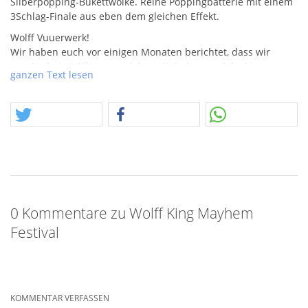
Silberpopping-Bukettwolke. Reine Poppingbatterie mit einem
3Schlag-Finale aus eben dem gleichen Effekt.
Wolff Vuuerwerk!
Wir haben euch vor einigen Monaten berichtet, dass wir
regulär bei Wolff Vuurwerk bestellt haben und Ihr hier
ganzen Text lesen
einiges erwarten könnt. Heute ist es soweit! Wir hatten immer
mal wieder Produkte von Wolff durch zufälligen Zulauf über
Posten bekommen und die Artikel erschienen uns
interessant. Das Logo hatte uns schon im Sturm erobert,
dabei hatten wie nie den Gedanken, das man hier etwas
kopieren, deshalb erscheint es mir erst jetzt im Kontext Funke
– Pulver also sehr ähnlich zu Pyrofa. Aber ohne Gräuel hat es
mein Interesse eher geweckt. Ihr könnt ja mal die Logos
vergleichen… Hier ein Link zu Pyrofa.
0 Kommentare zu Wolff King Mayhem
Festival
Vielleicht ist man Fan oder hat sich einfach inspirieren lassen.
Inspiration hat schon immer die Geist geweitet, warum also
KOMMENTAR VERFASSEN
verteufeln? Aber das ist eine philosophische Diskussion,