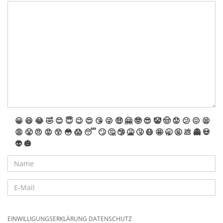
welche wir sicherlich noch an anderer Stelle führen werden.
😀
😆
😂
🤣
😊
😇
😉
😍
😘
😜
🤑
🤗
🤓
😎
🤡
🤠
😟
😕
😖
😫
😩
😤
😠
😡
😲
😳
😱
😴
🙄
🤔
🤥
🤮
🤧
😷
🤩
🥱
🤬
💩
👻
💀
👽
🎃
EINWILLIGUNGSERKLÄRUNG DATENSCHUTZ