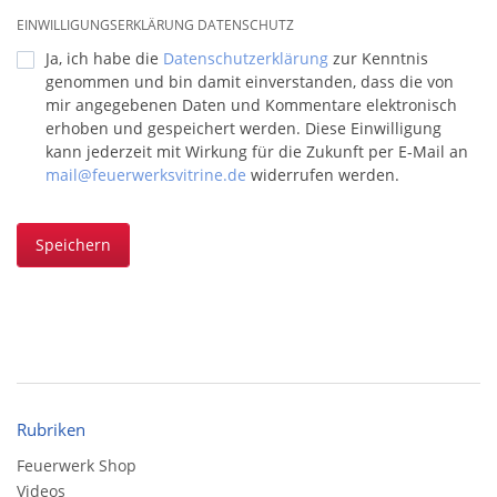
stark von Reflektionen betroffen, aber dennoch gut zu
EINWILLIGUNGSERKLÄRUNG DATENSCHUTZ
erkennen: das Wolff-Logo auf der Fontäne rechts oben.
Warum schreibe ich das? Nun, das Logo von Wolff hat mich
Ja, ich habe die
Datenschutzerklärung
zur Kenntnis
natürlich im Sturm erobert. Es ähnelt so stark dem Logo von
genommen und bin damit einverstanden, dass die von
Pyrofa, das ich jeden Morgen sehe, wenn ich bei uns – an
mir angegebenen Daten und Kommentare elektronisch
historischer Stelle – auf unser Gelände fahre und sich das Tor
erhoben und gespeichert werden. Diese Einwilligung
öffnet.
kann jederzeit mit Wirkung für die Zukunft per E-Mail an
mail@feuerwerksvitrine.de
widerrufen werden.
Achtung. bitte berücksichtigen, dass dieser Artikel auch einen
Postencharakter hat.
Speichern
Rubriken
Feuerwerk Shop
Videos