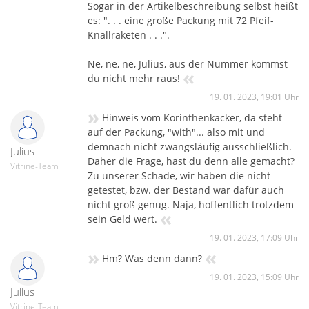
Sogar in der Artikelbeschreibung selbst heißt
es: ". . . eine große Packung mit 72 Pfeif-
Knallraketen . . .".
Ne, ne, ne, Julius, aus der Nummer kommst
«
du nicht mehr raus!
19. 01. 2023, 19:01 Uhr
»
Hinweis vom Korinthenkacker, da steht
auf der Packung, "with"... also mit und
demnach nicht zwangsläufig ausschließlich.
Julius
Daher die Frage, hast du denn alle gemacht?
Vitrine-Team
Zu unserer Schade, wir haben die nicht
getestet, bzw. der Bestand war dafür auch
nicht groß genug. Naja, hoffentlich trotzdem
«
sein Geld wert.
19. 01. 2023, 17:09 Uhr
»
«
Hm? Was denn dann?
19. 01. 2023, 15:09 Uhr
Julius
Vitrine-Team