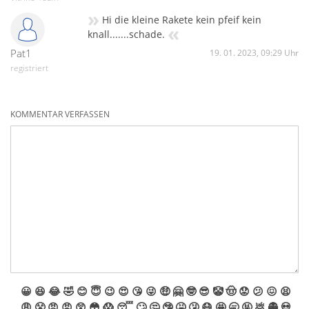
»
Hi die kleine Rakete kein pfeif kein
«
knall.......schade.
Pat1
19. 01. 2023, 09:29 Uhr
registriert
KOMMENTAR VERFASSEN
😀
😆
😂
🤣
😊
😇
😉
😍
😘
😜
🤑
🤗
🤓
😎
🤡
🤠
😟
😕
😖
😫
😩
😤
😠
😡
😲
😳
😱
😴
🙄
🤔
🤥
🤮
🤧
😷
🤩
🥱
🤬
💩
👻
💀