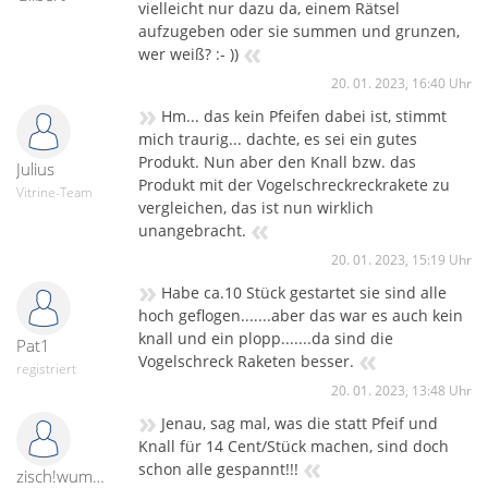
vielleicht nur dazu da, einem Rätsel
aufzugeben oder sie summen und grunzen,
«
wer weiß? :- ))
20. 01. 2023, 16:40 Uhr
»
Hm... das kein Pfeifen dabei ist, stimmt
mich traurig... dachte, es sei ein gutes
Produkt. Nun aber den Knall bzw. das
Julius
Produkt mit der Vogelschreckreckrakete zu
Vitrine-Team
vergleichen, das ist nun wirklich
«
unangebracht.
20. 01. 2023, 15:19 Uhr
»
Habe ca.10 Stück gestartet sie sind alle
hoch geflogen.......aber das war es auch kein
knall und ein plopp.......da sind die
Pat1
«
Vogelschreck Raketen besser.
registriert
20. 01. 2023, 13:48 Uhr
»
Jenau, sag mal, was die statt Pfeif und
Knall für 14 Cent/Stück machen, sind doch
«
schon alle gespannt!!!
zisch!wumm!peng!