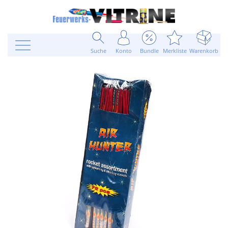
Suche
Konto
Bundle
Merkliste
Warenkorb