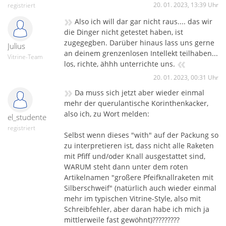
20. 01. 2023, 13:39 Uhr
registriert
»
Also ich will dar gar nicht raus.... das wir
die Dinger nicht getestet haben, ist
zugegegben. Darüber hinaus lass uns gerne
Julius
an deinem grenzenlosen Intellekt teilhaben...
Vitrine-Team
«
los, richte, ähhh unterrichte uns.
20. 01. 2023, 00:31 Uhr
»
Da muss sich jetzt aber wieder einmal
mehr der querulantische Korinthenkacker,
also ich, zu Wort melden:
el_studente
registriert
Selbst wenn dieses "with" auf der Packung so
zu interpretieren ist, dass nicht alle Raketen
mit Pfiff und/oder Knall ausgestattet sind,
WARUM steht dann unter dem roten
Artikelnamen "großere Pfeifknallraketen mit
Silberschweif" (natürlich auch wieder einmal
mehr im typischen Vitrine-Style, also mit
Schreibfehler, aber daran habe ich mich ja
mittlerweile fast gewöhnt)?????????