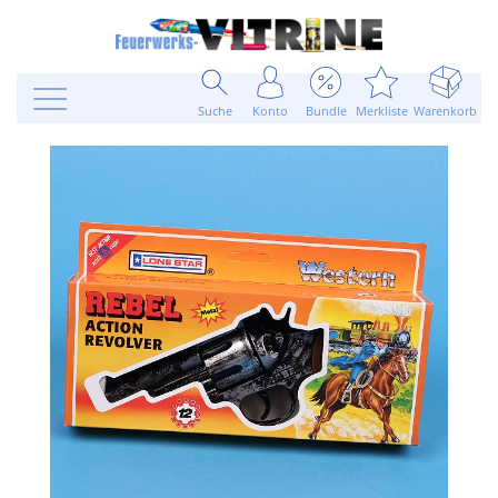
Suche
Konto
Bundle
Merkliste
Warenkorb