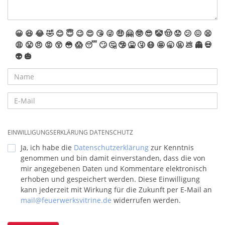
😀
😆
😂
🤣
😊
😇
😉
😍
😘
😜
🤑
🤗
🤓
😎
🤡
🤠
😟
😕
😖
😫
😩
😤
😠
😡
😲
😳
😱
😴
🙄
🤔
🤥
🤮
🤧
😷
🤩
🥱
🤬
💩
👻
💀
👽
🎃
EINWILLIGUNGSERKLÄRUNG DATENSCHUTZ
Ja, ich habe die
Datenschutzerklärung
zur Kenntnis
genommen und bin damit einverstanden, dass die von
mir angegebenen Daten und Kommentare elektronisch
erhoben und gespeichert werden. Diese Einwilligung
kann jederzeit mit Wirkung für die Zukunft per E-Mail an
mail@feuerwerksvitrine.de
widerrufen werden.