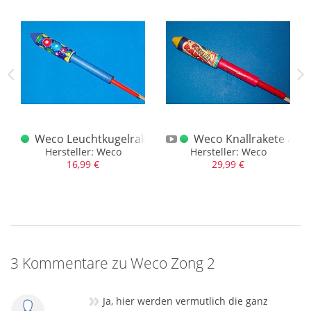
Wir machen das Beste daraus, generieren neue Angeboten,
können die Vielfalt mit kleinen Neuzugängen aufhübschen
und betreten weiter Neuland mit unserem Bereich Streich-
und Bengalhölzer.
Weco Leuchtkugelrakete
Weco Knallrakete alt
der Sortimentsbeutel
Hersteller: Weco
Hersteller: Weco
16,99 €
29,99 €
3 Kommentare zu Weco Zong 2
»
Ja, hier werden vermutlich die ganz