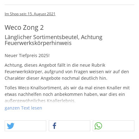
Im Shop seit: 15. August 2021
Weco Zong 2
Länglicher Sortimentsbeutel, Achtung
Feuerwerkskörperhinweis
Neuer Tiefpreis 2025!
Achtung, dieses Angebot fällt in die neue Rubrik
Feuerwerkskörper, aufgrund von Fragen weisen wir auf den
Charakter dieser Angebote nochmal deutlich hin.
Tolles Weco Knallsortiment, als wir da mal einen Knaller mit
etwas nachhelfen noch anbekommen haben, war dies ein
außergewöhnliches Knallerlebnis.
ganzen Text lesen
Feuerwerkskörper!
Eigentlich müsste die Rubrik "Feuerwerkskörper die…"
heißen. Es geht nämlich um Feuerwerkskörper, welche nicht
mehr funktionieren. Also nicht mehr richtig abbrennen,