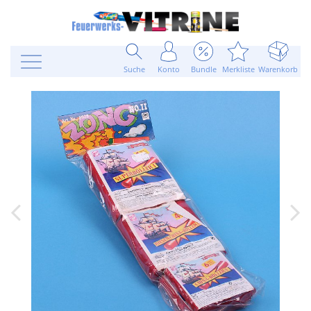
Suche
Konto
Bundle
Merkliste
Warenkorb