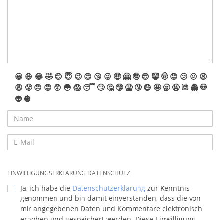
😀
😆
😂
🤣
😊
😇
😉
😍
😘
😜
🤑
🤗
🤓
😎
🤡
🤠
😟
😕
😖
😫
😩
😤
😠
😡
😲
😳
😱
😴
🙄
🤔
🤥
🤮
🤧
😷
🤩
🥱
🤬
💩
👻
💀
👽
🎃
EINWILLIGUNGSERKLÄRUNG DATENSCHUTZ
Ja, ich habe die
Datenschutzerklärung
zur Kenntnis
genommen und bin damit einverstanden, dass die von
mir angegebenen Daten und Kommentare elektronisch
erhoben und gespeichert werden. Diese Einwilligung