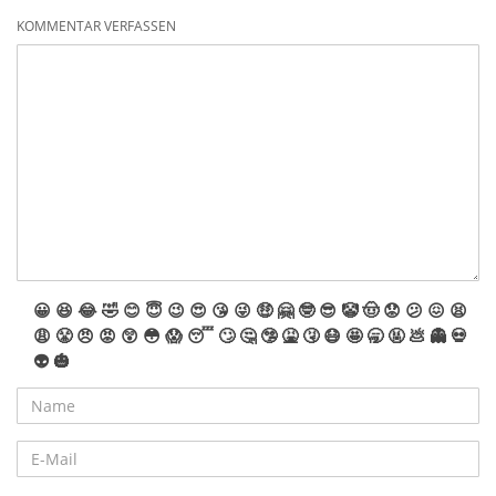
KOMMENTAR VERFASSEN
😀
😆
😂
🤣
😊
😇
😉
😍
😘
😜
🤑
🤗
🤓
😎
🤡
🤠
😟
😕
😖
😫
😩
😤
😠
😡
😲
😳
😱
😴
🙄
🤔
🤥
🤮
🤧
😷
🤩
🥱
🤬
💩
👻
💀
👽
🎃