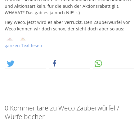
und Aktionsartikeln, für die auch der Aktionsrabatt gilt.
WHAAAT
? Das gab es ja noch
NIE
! :-)
Hey Weco, jetzt wird es aber verrückt. Den Zauberwürfel von
Weco kennen wir doch schon, der sieht doch aber so aus:
ganzen Text lesen
Aber das neue Design gefällt mir sehr, hat aber eher was von
enem Würfelbecher. Wir können nur vermuten, dass dies
eine Variante der Zerberus sein könnte. Der Artikel selbst
sieht einfach super aus, da können sich die zahllosen Designs
des echten Zauberwürfels mal eine Scheibe abschneiden.
0 Kommentare zu Weco Zauberwürfel /
Würfelbecher