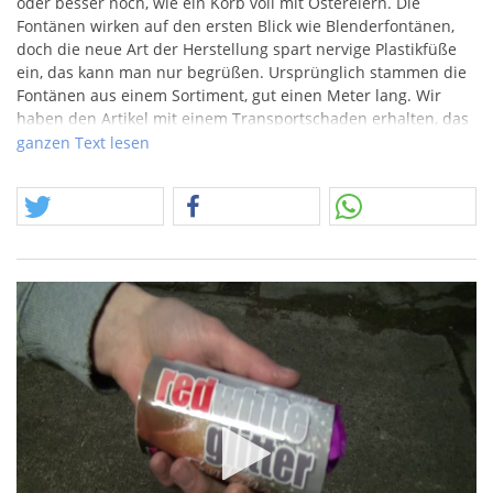
oder besser noch, wie ein Korb voll mit Ostereiern. Die
Fontänen wirken auf den ersten Blick wie Blenderfontänen,
doch die neue Art der Herstellung spart nervige Plastikfüße
ein, das kann man nur begrüßen. Ursprünglich stammen die
Fontänen aus einem Sortiment, gut einen Meter lang. Wir
haben den Artikel mit einem Transportschaden erhalten, das
brachte uns auf die Idee, diese Teile ausschließlich einzeln zu
ganzen Text lesen
verkaufen, ist es doch im Ganzen auch nur schwer zu
versenden.
Ohhhh ja, hier bin ich mal auf die Effektkombination
gespannt, da wir Videos parat haben, muss ich mir in der
Artikelbeschreibung keinen abbrechen.