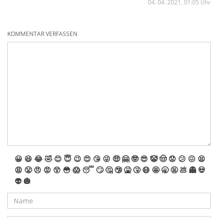
04. 04. 2021, 01:05 Uhr
KOMMENTAR VERFASSEN
😀
😆
😂
🤣
😊
😇
😉
😍
😘
😜
🤑
🤗
🤓
😎
🤡
🤠
😟
😕
😖
😫
😩
😤
😠
😡
😲
😳
😱
😴
🙄
🤔
🤥
🤮
🤧
😷
🤩
🥱
🤬
💩
👻
💀
👽
🎃