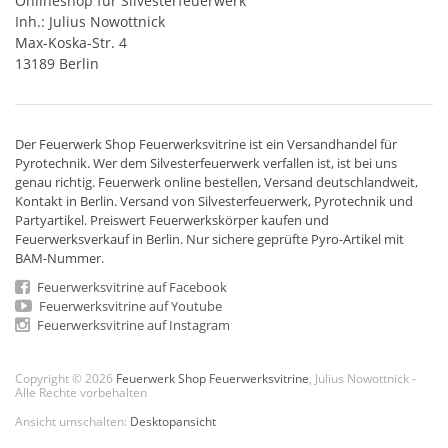
Onlineshop für Silvesterfeuerwerk
Inh.: Julius Nowottnick
Max-Koska-Str. 4
13189 Berlin
Der
Feuerwerk Shop
Feuerwerksvitrine ist ein
Versandhandel
für
Pyrotechnik
. Wer dem Silvesterfeuerwerk verfallen ist, ist bei uns
genau richtig. Feuerwerk online bestellen,
Versand deutschlandweit
,
Kontakt in Berlin. Versand von
Silvesterfeuerwerk
,
Pyrotechnik
und
Partyartikel. Preiswert
Feuerwerkskörper
kaufen und
Feuerwerksverkauf in Berlin. Nur sichere geprüfte Pyro-Artikel mit
BAM-Nummer.
Feuerwerksvitrine auf Facebook
Feuerwerksvitrine auf Youtube
Feuerwerksvitrine auf Instagram
Copyright © 2026
Feuerwerk Shop Feuerwerksvitrine
, Julius Nowottnick -
Alle Rechte vorbehalten
Ansicht umschalten:
Desktopansicht