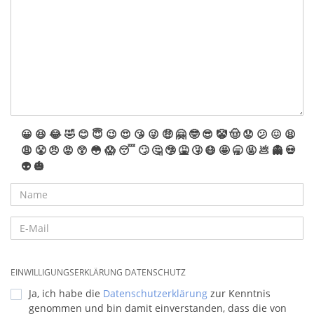
😀
😆
😂
🤣
😊
😇
😉
😍
😘
😜
🤑
🤗
🤓
😎
🤡
🤠
😟
😕
😖
😫
😩
😤
😠
😡
😲
😳
😱
😴
🙄
🤔
🤥
🤮
🤧
😷
🤩
🥱
🤬
💩
👻
💀
👽
🎃
EINWILLIGUNGSERKLÄRUNG DATENSCHUTZ
Ja, ich habe die
Datenschutzerklärung
zur Kenntnis
genommen und bin damit einverstanden, dass die von