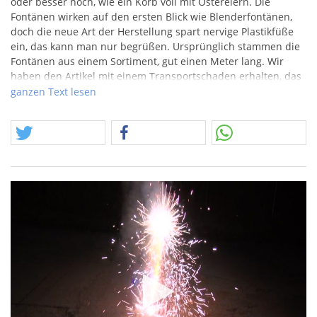
oder besser noch, wie ein Korb voll mit Ostereiern. Die
Fontänen wirken auf den ersten Blick wie Blenderfontänen,
doch die neue Art der Herstellung spart nervige Plastikfüße
ein, das kann man nur begrüßen. Ursprünglich stammen die
Fontänen aus einem Sortiment, gut einen Meter lang. Wir
haben den Artikel mit einem Transportschaden erhalten, das
brachte uns auf die Idee, diese Teile ausschließlich einzeln zu
ganzen Text lesen
verkaufen, ist es doch im Ganzen auch nur schwer zu
versenden.
Die Blue Stars Gold Fontäne mit dominat vielen blauen
Sternen.