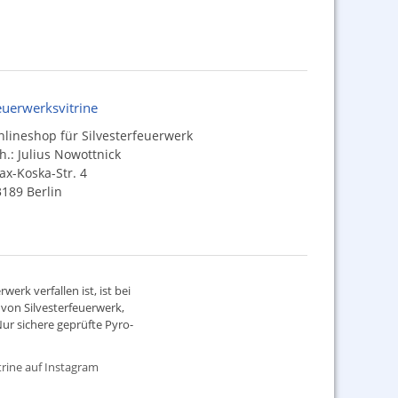
euerwerksvitrine
lineshop für Silvesterfeuerwerk
h.: Julius Nowottnick
x-Koska-Str. 4
189 Berlin
werk verfallen ist, ist bei
d von
Silvesterfeuerwerk
,
ur sichere geprüfte Pyro-
rine auf Instagram