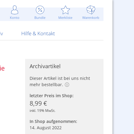
Werbung
 Jahr
are Artikel
Best of Sommeraktionen!
Widerrufsbelehrung
rk
Carl
 Bengalhölzer
fen
bende
Sommerpreise u.v.m.
AGB
otechnik
Konto
Bundle
Merkliste
Warenkorb
nd Attrappen
nehmigung
ste
Blitzschnell...
Kontaktformular
RS Pirotecnia
 und Pistolen
erwerk
& -gebiete
Über uns
werk
Alpha
iv
Hilfe & Kontakt
Archivartikel
ie
Dieser Artikel ist bei uns nicht
mehr bestellbar.
letzter Preis im Shop:
8,99 €
inkl. 19% MwSt.
In Shop aufgenommen:
14. August 2022