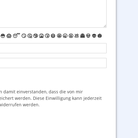
😳
😱
😴
🙄
🤔
🤥
🤮
🤧
😷
🤩
🥱
🤬
💩
👻
💀
👽
🎃
damit einverstanden, dass die von mir
hert werden. Diese Einwilligung kann jederzeit
iderrufen werden.