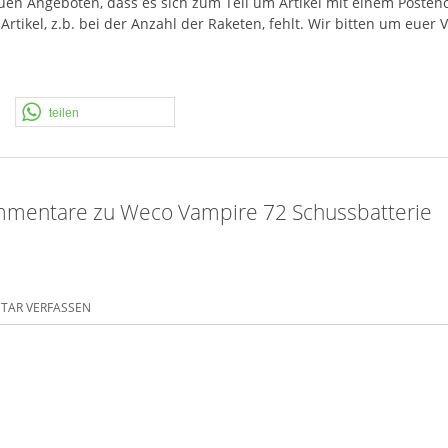
neuen Angeboten, dass es sich zum Teil um Artikel mit einem Poste
tikel, z.b. bei der Anzahl der Raketen, fehlt. Wir bitten um euer
teilen
mentare zu Weco Vampire 72 Schussbatterie
AR VERFASSEN