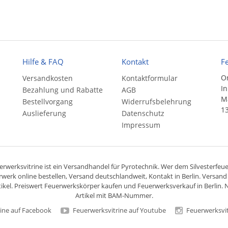
Hilfe & FAQ
Kontakt
F
On
Versandkosten
Kontaktformular
In
Bezahlung und Rabatte
AGB
Ma
Bestellvorgang
Widerrufsbelehrung
13
Auslieferung
Datenschutz
Impressum
rwerksvitrine ist ein
Versandhandel
für
Pyrotechnik
. Wer dem Silvesterfeuer
rwerk online bestellen,
Versand deutschlandweit
, Kontakt in Berlin. Versan
ikel. Preiswert
Feuerwerkskörper
kaufen und Feuerwerksverkauf in Berlin. N
Artikel mit BAM-Nummer.
ine auf Facebook
Feuerwerksvitrine auf Youtube
Feuerwerksvit