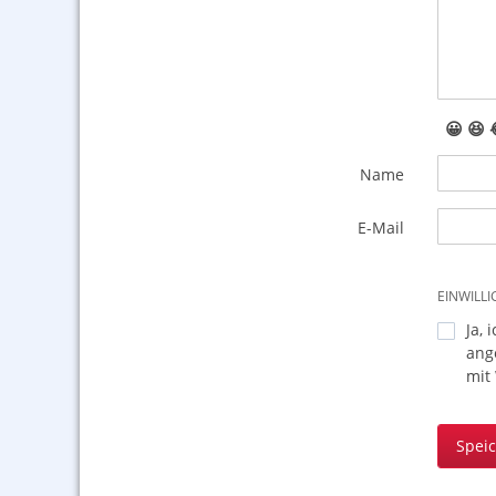
😀
😆
Name
E-Mail
EINWILL
Ja, 
ang
mit
Spei