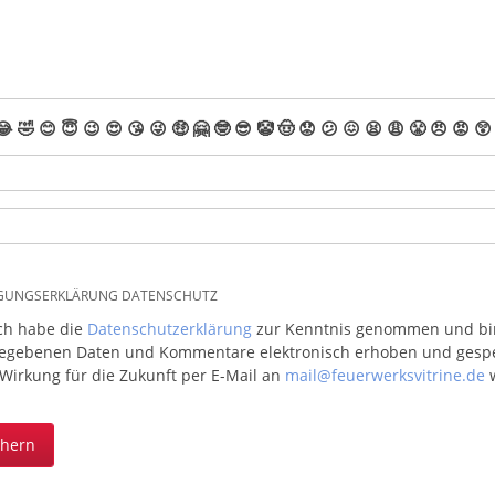
😂
🤣
😊
😇
😉
😍
😘
😜
🤑
🤗
🤓
😎
🤡
🤠
😟
😕
😖
😫
😩
😤
😠
😡
😲
IGUNGSERKLÄRUNG DATENSCHUTZ
ich habe die
Datenschutzerklärung
zur Kenntnis genommen und bin 
egebenen Daten und Kommentare elektronisch erhoben und gespeic
 Wirkung für die Zukunft per E-Mail an
mail@feuerwerksvitrine.de
w
chern