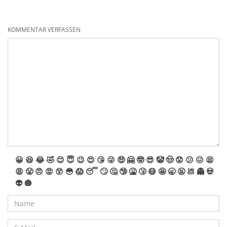
KOMMENTAR VERFASSEN
😀
😆
😂
🤣
😊
😇
😉
😍
😘
😜
🤑
🤗
🤓
😎
🤡
🤠
😟
😕
😖
😫
😩
😤
😠
😡
😲
😳
😱
😴
🙄
🤔
🤥
🤮
🤧
😷
🤩
🥱
🤬
💩
👻
💀
👽
🎃