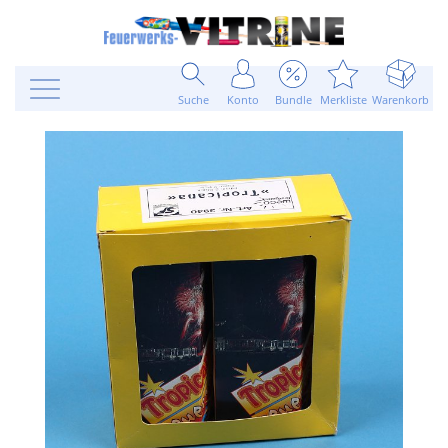
Suche
Konto
Bundle
Merkliste
Warenkorb