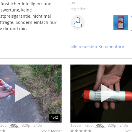
amit
ünstlicher Intelligenz und
registriert
uswertung, keine
tpreisgarantie, nicht mal
tragte. Sondern einfach nur
e dir und mir.
Julius
denn die 
Vitrine-Team
«
gruß
alle neuesten Kommentare
Coroner2011
registriert
Lunte
registriert
1:42
720p
480p
320p
240p
1080p
720p
480p
320p
240p
vor 1 Monat
vor