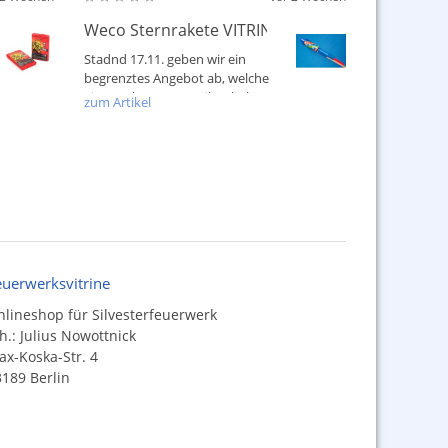
chinken 2012 / 2013
Weco Sternrakete VITRINE - LOGO Sonderangeb
Stadnd 17.11. geben wir ein
begrenztes Angebot ab, welche
einen schwarzen Treiber haben!
zum Artikel
Viel...
euerwerksvitrine
lineshop für Silvesterfeuerwerk
h.: Julius Nowottnick
x-Koska-Str. 4
189 Berlin