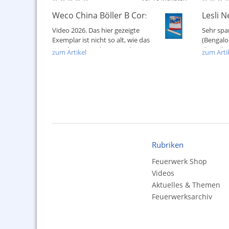
Weco China Böller B Corsair
Lesli 
Video 2026. Das hier gezeigte
Sehr spa
Exemplar ist nicht so alt, wie das
(Bengalos
Angebot. Trotzdem ein schöner...
die Teil
zum Artikel
zum Arti
auch im..
Rubriken
Feuerwerk Shop
Videos
Aktuelles & Themen
Feuerwerksarchiv