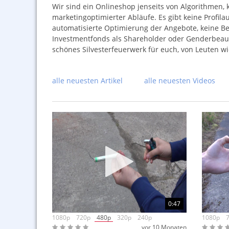
Wir sind ein Onlineshop jenseits von Algorithmen, k
marketingoptimierter Abläufe. Es gibt keine Profila
automatisierte Optimierung der Angebote, keine Bes
Investmentfonds als Shareholder oder Genderbeauf
schönes Silvesterfeuerwerk für euch, von Leuten wi
alle neuesten Artikel
alle neuesten Videos
0:47
1080p
720p
480p
320p
240p
1080p
vor 10 Monaten