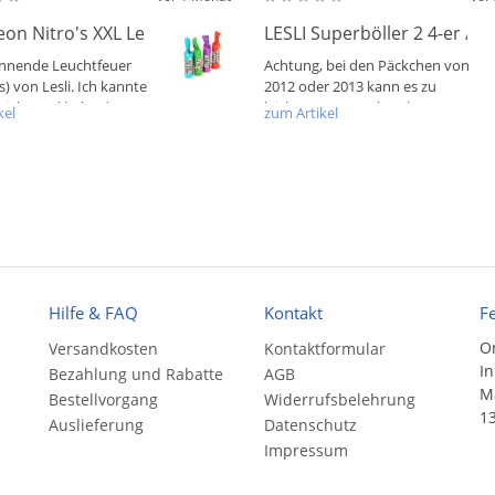
Neon Nitro's XXL Leuchtfeuer NEU
LESLI Superböller 2 4-er / S
nnende Leuchtfeuer
Achtung, bei den Päckchen von
) von Lesli. Ich kannte
2012 oder 2013 kann es zu
e nicht und habe dazu
leichtem Postencharakter
kel
zum Artikel
.
kommen. Vom...
Hilfe & FAQ
Kontakt
F
On
Versandkosten
Kontaktformular
In
Bezahlung und Rabatte
AGB
Ma
Bestellvorgang
Widerrufsbelehrung
13
Auslieferung
Datenschutz
Impressum