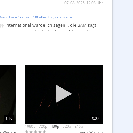
07. 08. 2026, 12:08 Uhr
Weco Lady Cracker 700 altes Logo - Schleife
»
International würde ich sagen... die BAM sagt
was anderes und letztlich ist es nicht so wichtig,
Artikel fallen in die Rubrik "Feuerwerkskörper".
06. 08. 2026, 10:53 Uhr
Weco Lady Cracker 700 altes Logo - Schleife
»
Jup, ich hab danach auch immer son Blitzen im
«
Auge...
05. 08. 2026, 14:34 Uhr
Weco Kobold Bombetten Display blau
»
«
Wäre auch zu schön gewesen hehe💀
05. 08. 2026, 14:31 Uhr
1:16
0:37
1080p
720p
480p
320p
240p
 2 Wochen
vor 2 Wochen