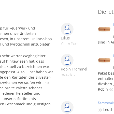
Die le
op für Feuerwerk und
n einen unveränderten
Julius
iesen, in unserem
Online-Shop
sind in A
Vitrine-Team
n und Pyrotechnik anzubieten.
 sehr werter Wegbegleiter
rauf hingewiesen hat, dass
als aktuell zu bezeichnen war,
Robin Frömmel
gepasst. Also: Einst haben wir
Paket bes
registriert
ße den
Raritäten des Silvester­
enthalten
zwischen verkaufen wir - so
diesbezüg
«
ne breite Palette schöner
Robin
hiedener Hersteller und
l unseres Sortiments
Sommerakt
chen Geschmack und günstigen
»
Leuch