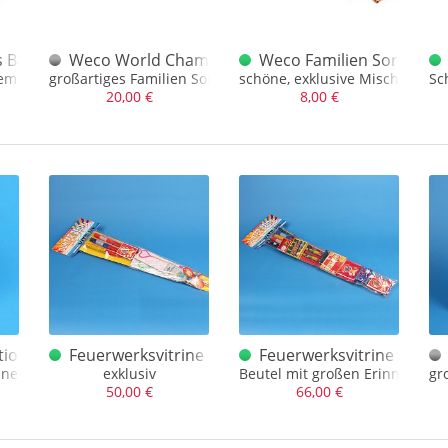
s Batterie
Weco World Champion Dt. Familiensortiment
Weco Familien Sortiment 
em wirklich besonderen Effekt
großartiges Familien Sortiment, dt. Raketen und 2 x Bees
schöne, exklusive Mischung - 
Sc
20,00 €
8,00 €
 Traumfüllung *26
ion Purple Fontain
Feuerwerksvitrine Bunter Beutel Depyfag pure
Feuerwerksvitrine Bunte
äne
exklusiv
Beutel mit großen Erinnerung
gr
50,00 €
66,00 €