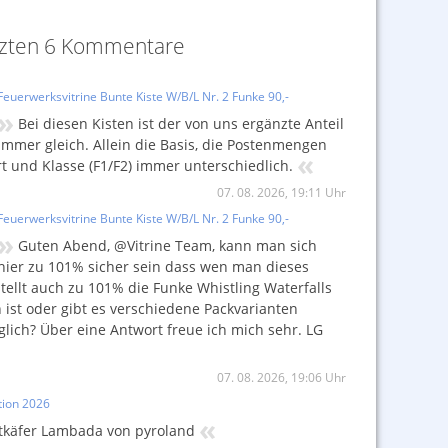
tzten 6 Kommentare
Feuerwerksvitrine Bunte Kiste W/B/L Nr. 2 Funke 90,-
»
Bei diesen Kisten ist der von uns ergänzte Anteil
immer gleich. Allein die Basis, die Postenmengen
«
rt und Klasse (F1/F2) immer unterschiedlich.
07. 08. 2026, 19:11 Uhr
Feuerwerksvitrine Bunte Kiste W/B/L Nr. 2 Funke 90,-
»
Guten Abend, @Vitrine Team, kann man sich
hier zu 101% sicher sein dass wen man dieses
tellt auch zu 101% die Funke Whistling Waterfalls
 ist oder gibt es verschiedene Packvarianten
lich? Über eine Antwort freue ich mich sehr. LG
07. 08. 2026, 19:06 Uhr
ion 2026
«
tkäfer Lambada von pyroland