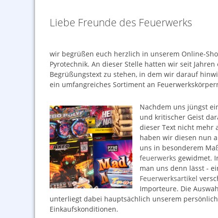
Liebe Freunde des Feuerwerks
wir begrüßen euch herzlich in unserem Online-Sh
Pyrotechnik. An dieser Stelle hatten wir seit Jahre
Begrüßungstext zu stehen, in dem wir darauf hinw
ein umfangreiches Sortiment an Feuerwerkskörper
Nachdem uns jüngst ein
und kritischer Geist da
dieser Text nicht mehr 
haben wir diesen nun an
uns in besonderem Ma
feuerwerks
gewidmet. In
man uns denn lässt - ei
Feuerwerksartikel
versc
Importeure. Die Auswah
unterliegt dabei hauptsächlich unserem persönli
Einkaufskonditionen.