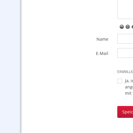
😀
😆
Name
E-Mail
EINWILL
Ja, 
ang
mit
Spei