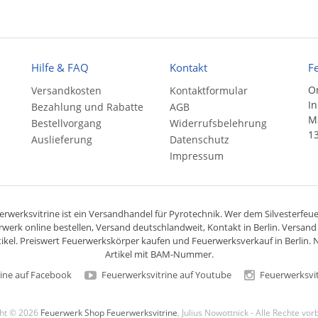
Hilfe & FAQ
Kontakt
F
On
Versandkosten
Kontaktformular
In
Bezahlung und Rabatte
AGB
Ma
Bestellvorgang
Widerrufsbelehrung
13
Auslieferung
Datenschutz
Impressum
rwerksvitrine ist ein
Versandhandel
für
Pyrotechnik
. Wer dem Silvesterfeuer
rwerk online bestellen,
Versand deutschlandweit
, Kontakt in Berlin. Versan
ikel. Preiswert
Feuerwerkskörper
kaufen und Feuerwerksverkauf in Berlin. N
Artikel mit BAM-Nummer.
ine auf Facebook
Feuerwerksvitrine auf Youtube
Feuerwerksvit
ght © 2026
Feuerwerk Shop Feuerwerksvitrine
, Julius Nowottnick - Alle Rechte vo