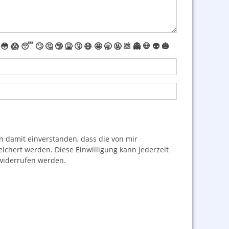
😳
😱
😴
🙄
🤔
🤥
🤮
🤧
😷
🤩
🥱
🤬
💩
👻
💀
👽
🎃
damit einverstanden, dass die von mir
hert werden. Diese Einwilligung kann jederzeit
iderrufen werden.