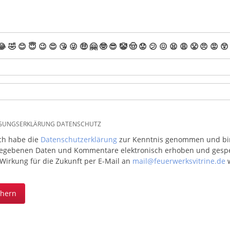
😂
🤣
😊
😇
😉
😍
😘
😜
🤑
🤗
🤓
😎
🤡
🤠
😟
😕
😖
😫
😩
😤
😠
😡
😲
IGUNGSERKLÄRUNG DATENSCHUTZ
ich habe die
Datenschutzerklärung
zur Kenntnis genommen und bin 
egebenen Daten und Kommentare elektronisch erhoben und gespeic
 Wirkung für die Zukunft per E-Mail an
mail@feuerwerksvitrine.de
w
chern