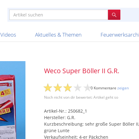
e
n anderen
e
tellen
Anzündhilfen
Bombenrohre
Ladenverkauf 2023
Auftragsbestätigung
Poster und 
Feuerwerk im
Nicht lieferb
Broekhoff
BVBA Belgien
BVD
Cafferata Vuurwe
ourismus
Feuerwerk T1
Batterien
20 Jahre Feuerwerksvitrine
Altersnachweis
Streich- und
Sammlertref
Gewerbetrei
BKV Vuurwerk
Blackboxx
Bo Peep
Bothmer Pyr
mpressionen
Schallerzeuger P1
Knallkörper
Ladenverkauf 2024
Bestellschluss
Schachteln u
Ausnahmege
Versanddien
Fireworks
Apel Feuerwerk
Argento Feuerwerk
A
t
lichkeiten
Jugendfeuerwerk
Raketen
Ladenverkauf 2025
Bestellablauf
Scherzartikel
Hochzeitsfeu
Lieferzeiten 
Adam\'s Fireworks
Alba Feuerwerk
Albert Feue
Videos
Aktuelles & Themen
Feuerwerksarch
Weco Super Böller II G.R.
0 Kommentare
zeigen
Noch nicht von dir bewertet: Artikel geht so
Artikel-Nr.: 250682_1
Hersteller: G.R.
Kurzbeschreibung: sehr große Super Böller II, 
grüne Lunte
Verkaufseinheit: 4-er Päckchen