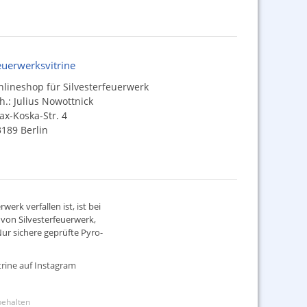
euerwerksvitrine
lineshop für Silvesterfeuerwerk
h.: Julius Nowottnick
x-Koska-Str. 4
189 Berlin
werk verfallen ist, ist bei
d von
Silvesterfeuerwerk
,
ur sichere geprüfte Pyro-
rine auf Instagram
rbehalten