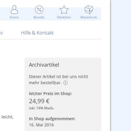
Werbung
 Jahr
are Artikel
Best of Sommeraktionen!
Widerrufsbelehrung
rk
Carl
 Bengalhölzer
fen
bende
Sommerpreise u.v.m.
AGB
otechnik
Konto
Bundle
Merkliste
Warenkorb
nd Attrappen
nehmigung
ste
Blitzschnell...
Kontaktformular
RS Pirotecnia
 und Pistolen
erwerk
& -gebiete
Über uns
werk
Alpha
iv
Hilfe & Kontakt
Archivartikel
Dieser Artikel ist bei uns nicht
mehr bestellbar.
letzter Preis im Shop:
24,99 €
inkl. 19% MwSt.
leicht,
In Shop aufgenommen:
16. Mai 2016