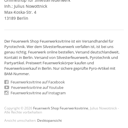
Onlineshop für Silvesterfeuerwerk
Inh.: Julius Nowottnick
Max-Koska-Str. 4
13189 Berlin
Der
Feuerwerk Shop
Feuerwerksvitrine ist ein
Versandhandel
für
Pyrotechnik
. Wer dem Silvesterfeuerwerk verfallen ist, ist bei uns
genau richtig. Feuerwerk online bestellen,
Versand deutschlandweit
,
Kontakt in Berlin. Versand von
Silvesterfeuerwerk
,
Pyrotechnik
und
Partyartikel. Preiswert
Feuerwerkskörper
kaufen und
Feuerwerksverkauf in Berlin. Nur sichere geprüfte Pyro-Artikel mit
BAM-Nummer.
Feuerwerksvitrine auf Facebook
Feuerwerksvitrine auf Youtube
Feuerwerksvitrine auf Instagram
Copyright © 2026
Feuerwerk Shop Feuerwerksvitrine
, Julius Nowottnick -
Alle Rechte vorbehalten
Ansicht umschalten:
Desktopansicht