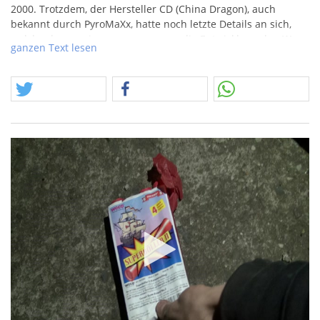
2000. Trotzdem, der Hersteller CD (China Dragon), auch
bekannt durch PyroMaXx, hatte noch letzte Details an sich,
welche daran erinnern, von wo aus die Entwicklung den Weg
ganzen Text lesen
Berg ab nahm.
Was heißt das? Die Böller knallen noch ganz gut… schon mal
nicht schlecht. Die Böller sind vorne noch zugemacht, auch
gut – sowas sieht immer besser aus. Damit enden aber schon
die Eckdaten. Logos und Daten sind dem Bild zu entnehmen.
Bitte beachten, dieser Artikel fällt in die Rubrik
"Feuerwerkskörper" die nicht mehr funktionieren. Weitere
Informationen finden Sie in der Rubrikbeschreibung.