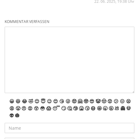
22. 06. 2025, 19:38 Uhr
KOMMENTAR VERFASSEN
😀
😆
😂
🤣
😊
😇
😉
😍
😘
😜
🤑
🤗
🤓
😎
🤡
🤠
😟
😕
😖
😫
😩
😤
😠
😡
😲
😳
😱
😴
🙄
🤔
🤥
🤮
🤧
😷
🤩
🥱
🤬
💩
👻
💀
👽
🎃