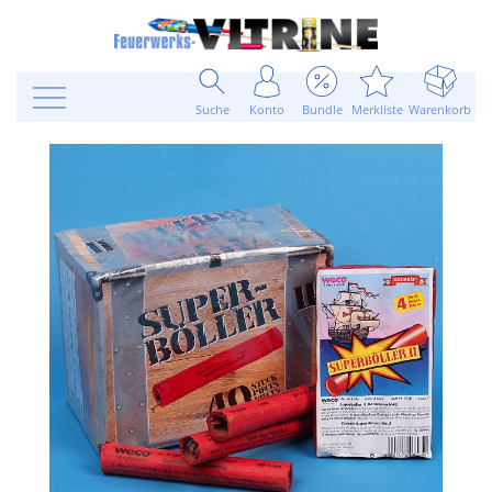
Suche
Konto
Bundle
Merkliste
Warenkorb