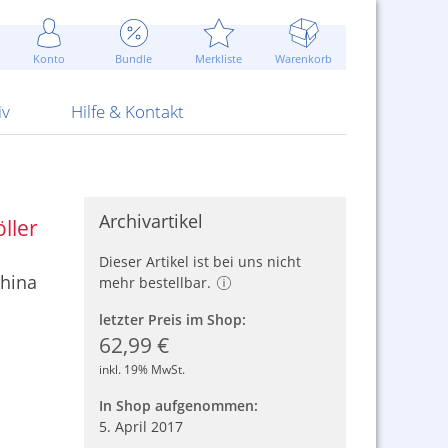
Werbung
 Jahr
are Artikel
Best of Sommeraktionen!
Widerrufsbelehrung
rk
Carl
 Bengalhölzer
fen
bende
Sommerpreise u.v.m.
AGB
otechnik
Konto
Bundle
Merkliste
Warenkorb
nd Attrappen
nehmigung
ste
Blitzschnell...
Kontaktformular
RS Pirotecnia
 und Pistolen
erwerk
& -gebiete
Über uns
werk
Alpha
iv
Hilfe & Kontakt
Archivartikel
ller
Dieser Artikel ist bei uns nicht
China
mehr bestellbar.
letzter Preis im Shop:
62,99 €
inkl. 19% MwSt.
In Shop aufgenommen:
5. April 2017