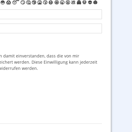
😳
😱
😴
🙄
🤔
🤥
🤮
🤧
😷
🤩
🥱
🤬
💩
👻
💀
👽
🎃
damit einverstanden, dass die von mir
hert werden. Diese Einwilligung kann jederzeit
iderrufen werden.