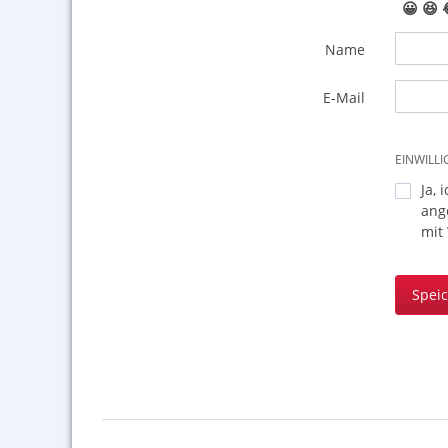
😀
😆
Name
E-Mail
EINWILL
Ja, 
ang
mit
Spei