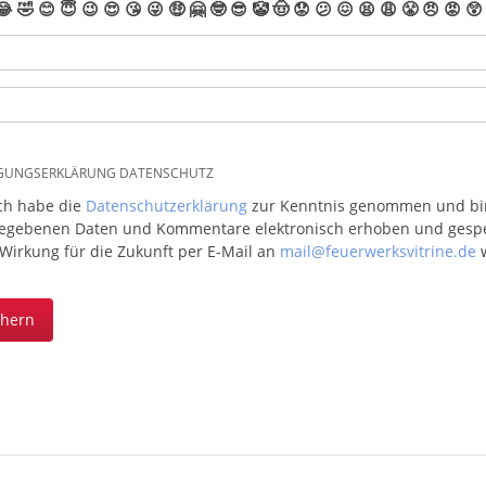
😂
🤣
😊
😇
😉
😍
😘
😜
🤑
🤗
🤓
😎
🤡
🤠
😟
😕
😖
😫
😩
😤
😠
😡
😲
IGUNGSERKLÄRUNG DATENSCHUTZ
ich habe die
Datenschutzerklärung
zur Kenntnis genommen und bin 
egebenen Daten und Kommentare elektronisch erhoben und gespeic
 Wirkung für die Zukunft per E-Mail an
mail@feuerwerksvitrine.de
w
chern