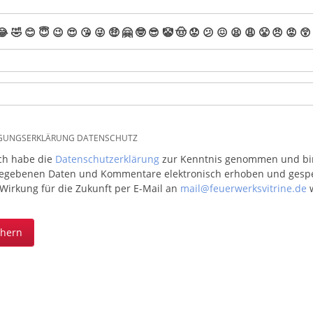
😂
🤣
😊
😇
😉
😍
😘
😜
🤑
🤗
🤓
😎
🤡
🤠
😟
😕
😖
😫
😩
😤
😠
😡
😲
IGUNGSERKLÄRUNG DATENSCHUTZ
ich habe die
Datenschutzerklärung
zur Kenntnis genommen und bin 
egebenen Daten und Kommentare elektronisch erhoben und gespeic
 Wirkung für die Zukunft per E-Mail an
mail@feuerwerksvitrine.de
w
chern