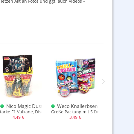
letzen Akt an Fotos und ggf. auch Videos –
Nico Magic Dust 3er Vulkansortiment
Weco Knallerbsen XXL 5 x 10
Weco S
M
starke F1 Vulkane, Discounter Artikel 2022
Große Packung mit 5 Dosen, unterschiedl
letzte Au
4,49 €
3,49 €
1,79