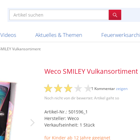
e
n anderen
e
tellen
Anzündhilfen
Bombenrohre
Ladenverkauf 2023
Auftragsbestätigung
Poster und 
Feuerwerk im
Nicht lieferb
Broekhoff
BVBA Belgien
BVD
Cafferata Vuurwe
ourismus
Feuerwerk T1
Batterien
20 Jahre Feuerwerksvitrine
Altersnachweis
Streich- und
Sammlertref
Gewerbetrei
BKV Vuurwerk
Blackboxx
Bo Peep
Bothmer Pyr
mpressionen
Schallerzeuger P1
Knallkörper
Ladenverkauf 2024
Bestellschluss
Schachteln u
Ausnahmege
Versanddien
Fireworks
Apel Feuerwerk
Argento Feuerwerk
A
t
lichkeiten
Jugendfeuerwerk
Raketen
Ladenverkauf 2025
Bestellablauf
Scherzartikel
Hochzeitsfeu
Lieferzeiten 
Adam\'s Fireworks
Alba Feuerwerk
Albert Feue
Videos
Aktuelles & Themen
Feuerwerksarch
MILEY Vulkansortiment
Weco SMILEY Vulkansortiment
1 Kommentar
zeigen
Noch nicht von dir bewertet: Artikel geht so
Artikel-Nr.: 501596_1
Hersteller: Weco
Verkaufseinheit: 1 Stück
für Kinder ab 12 Jahre geeignet