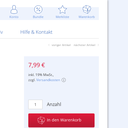
Werbung
 Jahr
are Artikel
Best of Sommeraktionen!
Widerrufsbelehrung
rk
Carl
 Bengalhölzer
fen
bende
Sommerpreise u.v.m.
AGB
otechnik
Konto
Bundle
Merkliste
Warenkorb
nd Attrappen
nehmigung
ste
Blitzschnell...
Kontaktformular
RS Pirotecnia
 und Pistolen
erwerk
& -gebiete
Über uns
werk
Alpha
iv
Hilfe & Kontakt
voriger Artikel
nächster Artikel
7,99 €
inkl. 19% MwSt.,
zzgl.
Versandkosten
Anzahl
In den Warenkorb