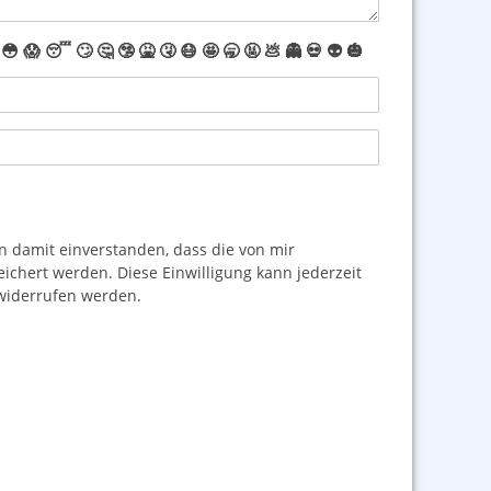
😳
😱
😴
🙄
🤔
🤥
🤮
🤧
😷
🤩
🥱
🤬
💩
👻
💀
👽
🎃
damit einverstanden, dass die von mir
hert werden. Diese Einwilligung kann jederzeit
iderrufen werden.