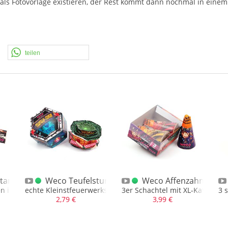
als Fotovorlage existieren, der Rest kommt dann nochmal in einem 
teilen
tanz XXL
Weco Teufelsturm
Weco Affenzahn
n in Blau mit Verwandlung zu Titanfunken
echte Kleinstfeuerwerkskunst aus China
3er Schachtel mit XL-Kat. 1 NE
3 
2,79 €
3,99 €