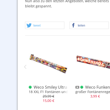
Nun also zu den letzten Angeboten, welche bereits 
bleibt gespannt.
tweet
teilen
artysortiment 5 vor 12
Weco Smiley Ultra Pack XXL
Weco Funken
dliche
 Spaß und gute Laune
18 XXL F1 Fontänen und Vulkane
großer Fontänenrege
,99 €
29,99 €
3,99 €
15,00 €