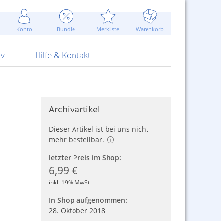
Werbung
 Jahr
are Artikel
Best of Sommeraktionen!
Widerrufsbelehrung
rk
Carl
 Bengalhölzer
fen
bende
Sommerpreise u.v.m.
AGB
otechnik
Konto
Bundle
Merkliste
Warenkorb
nd Attrappen
nehmigung
ste
Blitzschnell...
Kontaktformular
RS Pirotecnia
 und Pistolen
erwerk
& -gebiete
Über uns
werk
Alpha
iv
Hilfe & Kontakt
Archivartikel
Dieser Artikel ist bei uns nicht
mehr bestellbar.
letzter Preis im Shop:
6,99 €
inkl. 19% MwSt.
In Shop aufgenommen:
28. Oktober 2018