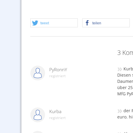
tweet
teilen
3 Kom
»
Kurb
PyRonnY
Diesen s
registriert
Daumen 
über 25 
MfG Py
»
der 
Kurba
euro. hi
registriert