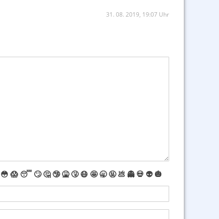
31. 08. 2019, 19:07 Uhr
😳
😱
😴
🙄
🤔
🤥
🤮
🤧
😷
🤩
🥱
🤬
💩
👻
💀
👽
🎃