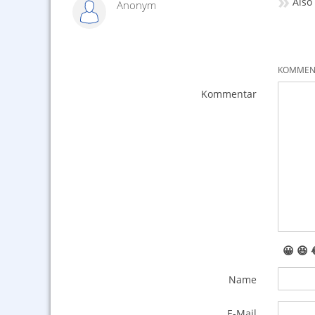
»
Also
Anonym
KOMMENT
Kommentar
😀
😆
Name
E-Mail