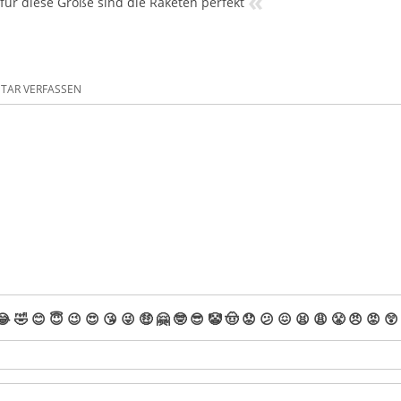
«
 für diese Größe sind die Raketen perfekt
AR VERFASSEN
😂
🤣
😊
😇
😉
😍
😘
😜
🤑
🤗
🤓
😎
🤡
🤠
😟
😕
😖
😫
😩
😤
😠
😡
😲