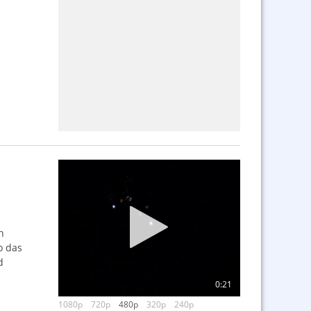
n
o das
d
0:21
1080p
720p
480p
320p
240p