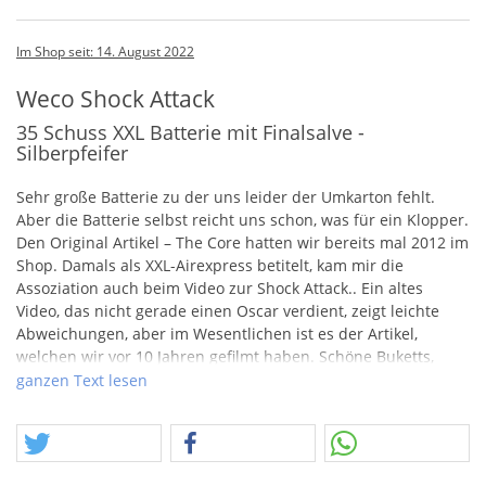
Im Shop seit: 14. August 2022
Weco Shock Attack
35 Schuss XXL Batterie mit Finalsalve -
Silberpfeifer
Sehr große Batterie zu der uns leider der Umkarton fehlt.
Aber die Batterie selbst reicht uns schon, was für ein Klopper.
Den Original Artikel – The Core hatten wir bereits mal 2012 im
Shop. Damals als
XXL
-Airexpress betitelt, kam mir die
Assoziation auch beim Video zur Shock Attack.. Ein altes
Video, das nicht gerade einen Oscar verdient, zeigt leichte
Abweichungen, aber im Wesentlichen ist es der Artikel,
welchen wir vor 10 Jahren gefilmt haben. Schöne Buketts,
gerade zu riesig, im Fokus steht eine Art Crossettbukett mit
ganzen Text lesen
toller, kreisrunder Untermalung durch tolle Effekte, Gold,
Blinker, Ghosteffekt und vieles mehr. Was darf bei Airexpress
nicht fehlen? Die 3 Silberpfeifer zum Schluß. Achtung, hier
gibt es nur wenige Stück.