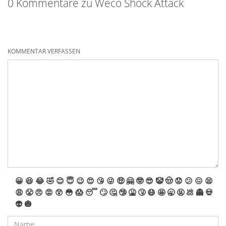
0 Kommentare zu Weco Shock Attack
KOMMENTAR VERFASSEN
😀
😆
😂
🤣
😊
😇
😉
😍
😘
😜
🤑
🤗
🤓
😎
🤡
🤠
😟
😕
😖
😫
😩
😤
😠
😡
😲
😳
😱
😴
🙄
🤔
🤥
🤮
🤧
😷
🤩
🥱
🤬
💩
👻
💀
👽
🎃