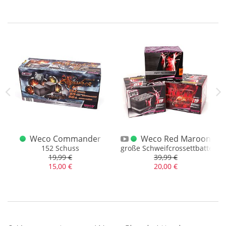
Nach so einer bombastischen Sommeraktion in diesem Jahr,
kann man berechtigt fragen, ob es da überhaupt einen
Nachschlag gibt. Es gibt ihn, wir haben nochmal für euch
alles möglich gemacht und stocken viele bereits bestehende
Angebote der Sommeraktion auf und bieten aber auch
nochmal einiges an neuen Artikeln – viel Spaß! Bitte beachtet
auch bei den neuen Angeboten, dass es sich zum Teil um
Artikel mit einem Postencharakter handeln kann. Zu dem
kann es bei Sortimenten vorkommen, dass der ein oder
andere Artikel, z.b. bei der Anzahl der Raketen, fehlt. Wir
bitten um euer Verständnis und haben dieses bei der
Preisgestaltung mit berücksichtigt.
Weco Commander
Weco Red Maroons
152 Schuss
große Schweifcrossettbatterie 
19,99 €
39,99 €
15,00 €
20,00 €