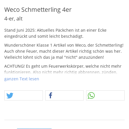
Weco Schmetterling 4er
4-er, alt
Stand Juni 2025: Aktuelles Päckchen ist an einer Ecke
eingedrückt und somit leicht beschädigt.
Wunderschöner Klasse 1 Artikel von Weco, der Schmetterling!
Auch ohne Feuer, macht dieser Artikel richtig schön was her.
Vielleicht lohnt sich das ja mal "nicht" anzuzünden!
ACHTUNG
! Es geht um Feuerwerkskörper, welche nicht mehr
funktionieren. Also nicht mehr richtig abbrennen, zünden,
hochgehen, prachtvoll sind. Man könnte hier viele Begriffe
ganzen Text lesen
finden, die beschreiben, welche Einschränkung zur
Verkäuflichkeit führen. Feuerwerkskörper, die nicht mehr
richtig funktionieren, sind nicht gleich zu setzen mit Dummys
oder Attrappen im eigentlich Sinne. Ein Beispiel – Ein
Tischfeuerwerk, dieses von der Pyrowatte befreit funktioniert
schlicht nicht mehr. Eine Rakete, ohne tragfähigen Treiber,
sieht immer noch schön aus, brennen tut da aber nix mehr.
Feuerwerkskörper können also auf unterschiedlichste Weise