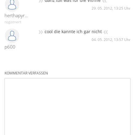
Ganz toll was für die Vitrine
29. 05. 2012, 13:25 Uhr
herthapyroalex
registriert
»
«
cool die kannte ich gar nicht
04. 05. 2012, 13:57 Uhr
p600
KOMMENTAR VERFASSEN