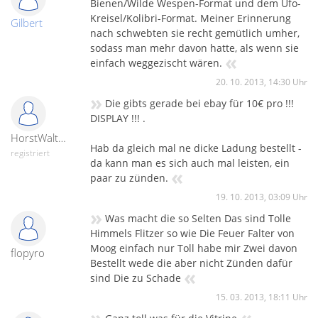
Bienen/Wilde Wespen-Format und dem Ufo-
Kreisel/Kolibri-Format. Meiner Erinnerung
Gilbert
nach schwebten sie recht gemütlich umher,
sodass man mehr davon hatte, als wenn sie
«
einfach weggezischt wären.
20. 10. 2013, 14:30 Uhr
»
Die gibts gerade bei ebay für 10€ pro !!!
DISPLAY !!! .
HorstWalther
Hab da gleich mal ne dicke Ladung bestellt -
registriert
da kann man es sich auch mal leisten, ein
«
paar zu zünden.
19. 10. 2013, 03:09 Uhr
»
Was macht die so Selten Das sind Tolle
Himmels Flitzer so wie Die Feuer Falter von
Moog einfach nur Toll habe mir Zwei davon
flopyro
Bestellt wede die aber nicht Zünden dafür
«
sind Die zu Schade
15. 03. 2013, 18:11 Uhr
»
«