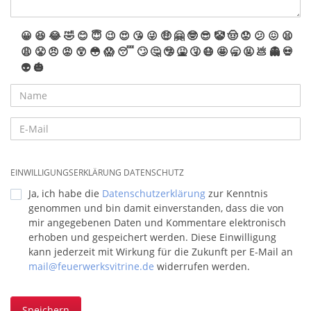
😀
😆
😂
🤣
😊
😇
😉
😍
😘
😜
🤑
🤗
🤓
😎
🤡
🤠
😟
😕
😖
😫
😩
😤
😠
😡
😲
😳
😱
😴
🙄
🤔
🤥
🤮
🤧
😷
🤩
🥱
🤬
💩
👻
💀
👽
🎃
EINWILLIGUNGSERKLÄRUNG DATENSCHUTZ
Ja, ich habe die
Datenschutzerklärung
zur Kenntnis
genommen und bin damit einverstanden, dass die von
mir angegebenen Daten und Kommentare elektronisch
erhoben und gespeichert werden. Diese Einwilligung
kann jederzeit mit Wirkung für die Zukunft per E-Mail an
mail@feuerwerksvitrine.de
widerrufen werden.
Speichern