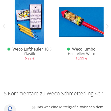
ihre explosive Eigenschaft verlieren. Wer im einzelnen dazu
Fragen hat, kann uns gerne schreiben.
alt
Weco Luftheuler 10 Stk.
Weco Jumbo
Plastik
Hersteller: Weco
6,99 €
16,99 €
5 Kommentare zu Weco Schmetterling 4er
»
Das war eine Mittelgröße zwischen dem