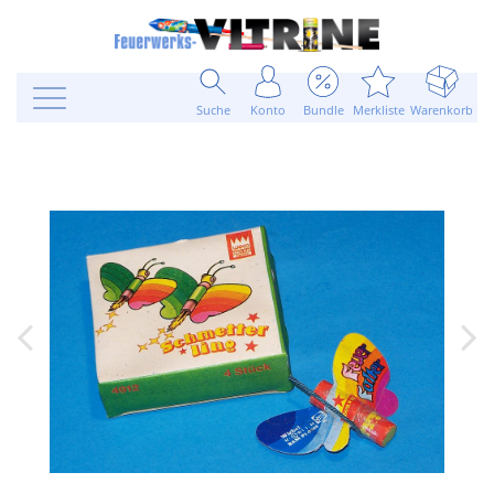
Suche
Konto
Bundle
Merkliste
Warenkorb