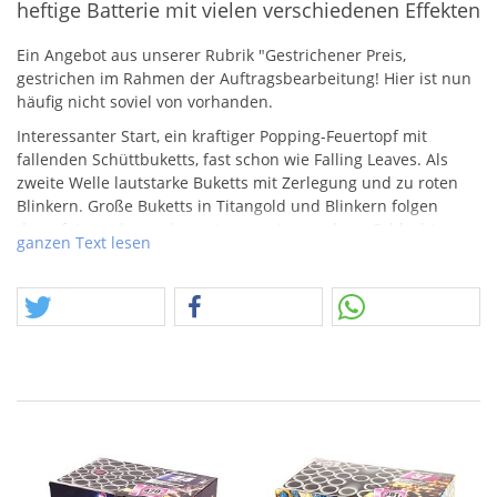
heftige Batterie mit vielen verschiedenen Effekten
Ein Angebot aus unserer Rubrik "Gestrichener Preis,
gestrichen im Rahmen der Auftragsbearbeitung! Hier ist nun
häufig nicht soviel von vorhanden.
Interessanter Start, ein kraftiger Popping-Feuertopf mit
fallenden Schüttbuketts, fast schon wie Falling Leaves. Als
zweite Welle lautstarke Buketts mit Zerlegung und zu roten
Blinkern. Große Buketts in Titangold und Blinkern folgen
darauf. Irgendwann kommt es zu einer wahren Schlacht um
ganzen Text lesen
die Himmelherrschaft – tolles Finale!
Der Artikel ist bekannt aus dem Aldi.