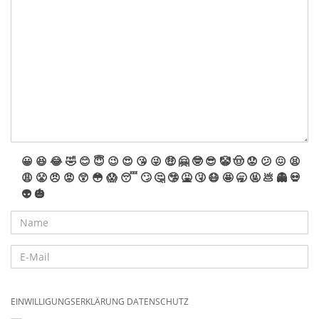
😀
😆
😂
🤣
😊
😇
😉
😍
😘
😜
🤑
🤗
🤓
😎
🤡
🤠
😟
😕
😖
😫
😩
😤
😠
😡
😲
😳
😱
😴
🙄
🤔
🤥
🤮
🤧
😷
🤩
🥱
🤬
💩
👻
💀
👽
🎃
EINWILLIGUNGSERKLÄRUNG DATENSCHUTZ