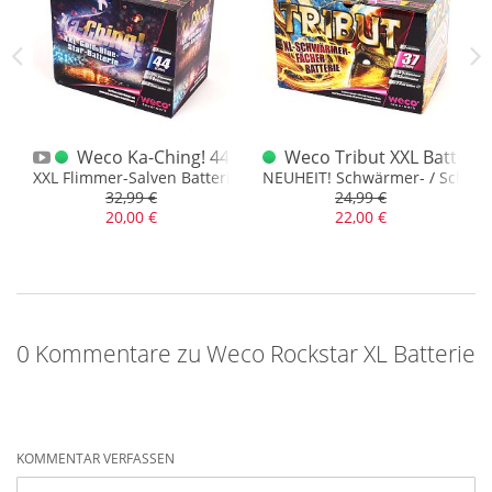
erie
Weco Ka-Ching! 44 Schuss Batterie
Weco Tribut XXL Batterie
- Orient Express in Goldbrokat
XXL Flimmer-Salven Batterie
NEUHEIT! Schwärmer- / Schwirr
32,99 €
24,99 €
20,00 €
22,00 €
0 Kommentare zu Weco Rockstar XL Batterie
KOMMENTAR VERFASSEN