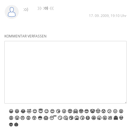
»
«
:o)
:o)
17. 09. 2009, 19:10 Uhr
KOMMENTAR VERFASSEN
😀
😆
😂
🤣
😊
😇
😉
😍
😘
😜
🤑
🤗
🤓
😎
🤡
🤠
😟
😕
😖
😫
😩
😤
😠
😡
😲
😳
😱
😴
🙄
🤔
🤥
🤮
🤧
😷
🤩
🥱
🤬
💩
👻
💀
👽
🎃