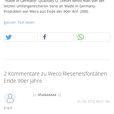
"made in Germany" Qualitäts-Q. Dieses kennt man von der
letzten umfangereicheren Serie an Made in Germany-
Produkten von Weco aus Ende der 90er Anf. 2000.
Das Angebot fällt leider in die Rubrik "Feuerwerkskörper"
ganzen Text lesen
Wobei nicht ganz klar ist, ob die Zulassung in T1 nicht noch
gilt.
Alter Text von 2009!
Sehr seltene Rieseneisfontänen von Weco, noch aus den 80-er
Jahren mit dem Berlin-Hinweis. Dieses tolle Produkt gibt es
mittlerweile von keinem Hersteller mehr. Die letzten wurden
bis 2006 von Silberhütte produziert. Weco hat die Herstellung
bereits Ende er 90-er Jahre eingestellt. Rauchlose Eisfontänen
mit einer Brenndauer von 150 Sekunden.
2 Kommentare zu Weco Rieseneisfontänen
Ende 90er Jahre
»
«
ohaaaaaaa
31. 03. 2013, 00:21 Uhr
pups