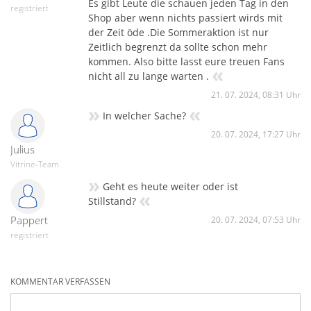
Es gibt Leute die schauen jeden Tag in den
registriert
Shop aber wenn nichts passiert wirds mit
der Zeit öde .Die Sommeraktion ist nur
Zeitlich begrenzt da sollte schon mehr
kommen. Also bitte lasst eure treuen Fans
«
nicht all zu lange warten .
21. 07. 2024, 08:31 Uhr
»
«
In welcher Sache?
20. 07. 2024, 17:27 Uhr
Julius
Vitrine-Team
»
Geht es heute weiter oder ist
«
Stillstand?
Pappert
20. 07. 2024, 07:53 Uhr
registriert
KOMMENTAR VERFASSEN