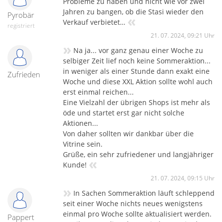
Probleme zu haben und nicht wie vor zwei
Jahren zu bangen, ob die Stasi wieder den
Pyrobär
«
Verkauf verbietet…
registriert
21. 07. 2024, 09:21 Uhr
»
Na ja... vor ganz genau einer Woche zu
selbiger Zeit lief noch keine Sommeraktion...
in weniger als einer Stunde dann exakt eine
Zufrieden
Woche und diese XXL Aktion sollte wohl auch
erst einmal reichen...
Eine Vielzahl der übrigen Shops ist mehr als
öde und startet erst gar nicht solche
Aktionen...
Von daher sollten wir dankbar über die
Vitrine sein.
Grüße, ein sehr zufriedener und langjähriger
«
Kunde!
21. 07. 2024, 09:15 Uhr
»
In Sachen Sommeraktion läuft schleppend
seit einer Woche nichts neues wenigstens
einmal pro Woche sollte aktualisiert werden.
Pappert