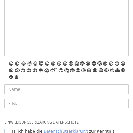
😀
😆
😂
🤣
😊
😇
😉
😍
😘
😜
🤑
🤗
🤓
😎
🤡
🤠
😟
😕
😖
😫
😩
😤
😠
😡
😲
😳
😱
😴
🙄
🤔
🤥
🤮
🤧
😷
🤩
🥱
🤬
💩
👻
💀
👽
🎃
EINWILLIGUNGSERKLÄRUNG DATENSCHUTZ
Ja, ich habe die
Datenschutzerklärung
zur Kenntnis