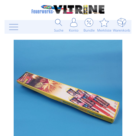
Suche
Konto
Bundle
Merkliste
Warenkorb