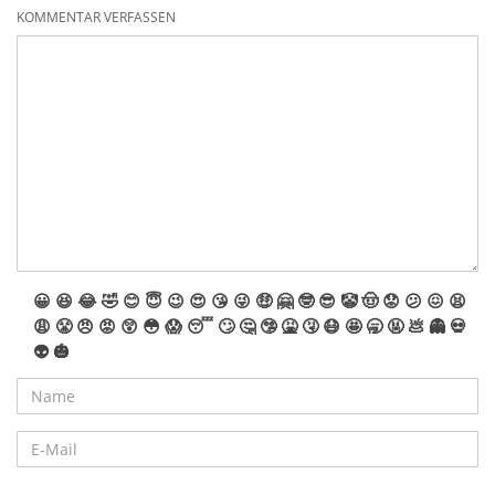
mit den Raketen, Royal SL und Royal SP. Hier kommt jedoch
KOMMENTAR VERFASSEN
eine leere Schachtel zum Verkauf.
😀
😆
😂
🤣
😊
😇
😉
😍
😘
😜
🤑
🤗
🤓
😎
🤡
🤠
😟
😕
😖
😫
😩
😤
😠
😡
😲
😳
😱
😴
🙄
🤔
🤥
🤮
🤧
😷
🤩
🥱
🤬
💩
👻
💀
👽
🎃