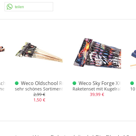
teilen
r Sortiment
hrakete dt.
Weco Oldschool Rockets
Weco Sky Forge XXL Rak
eine und große Wünsche
sehr schönes Sortiment mit 1 kräftigen Pfeifrakete und leis
Raketenset mit Kugelraketen
10
2,99 €
39,99 €
1,50 €