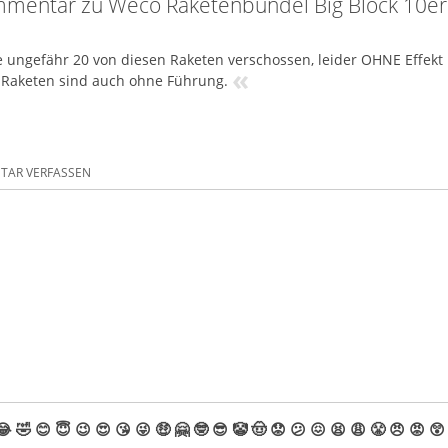
mentar zu Weco Raketenbündel Big Block 10er
 ungefähr 20 von diesen Raketen verschossen, leider OHNE Effekt 
«
 Raketen sind auch ohne Führung.
AR VERFASSEN
😂
🤣
😊
😇
😉
😍
😘
😜
🤑
🤗
🤓
😎
🤡
🤠
😟
😕
😖
😫
😩
😤
😠
😡
😲