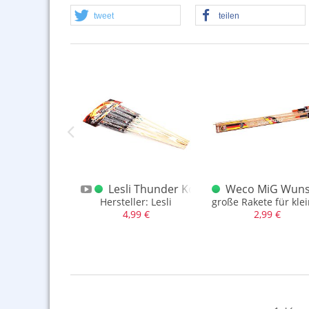
tweet
teilen
lber
ldraketen 1, 2, 3 Dt. solo
Lesli Thunder Kong Thunder Birds 10e
Weco MiG Wunsc
 mit Goldeffekt, Made in Germany
Hersteller: Lesli
große Rakete für kl
,50 €
4,99 €
2,99 €