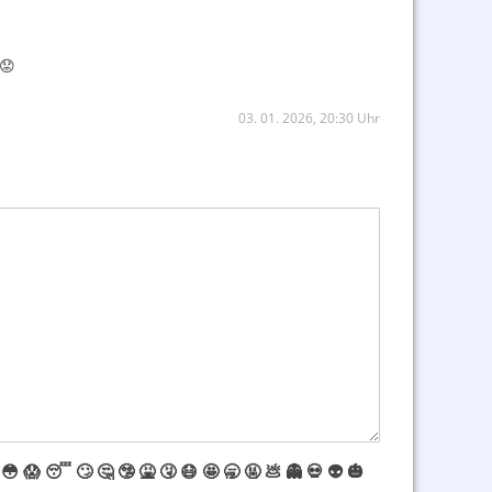
😟
03. 01. 2026, 20:30 Uhr
😳
😱
😴
🙄
🤔
🤥
🤮
🤧
😷
🤩
🥱
🤬
💩
👻
💀
👽
🎃