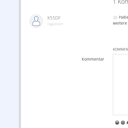
1 Kom
»
Habe
K55DF
weitere
registriert
KOMMENT
Kommentar
😀
😆