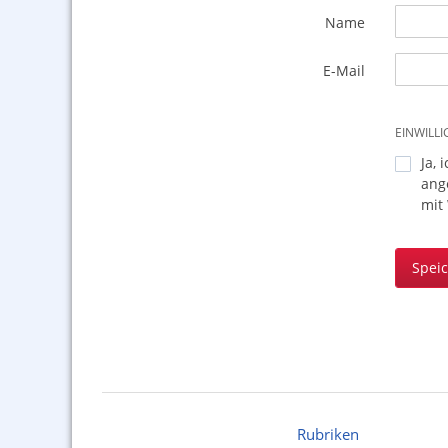
Name
E-Mail
EINWILL
Ja, 
ang
mit
Spei
Rubriken