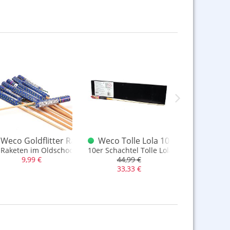
etensortiment
Weco Goldflitter Raketen Groß 10er Bündel
Weco Tolle Lola 10er Schachtel 
Weco 
en Buketts
 Raketen im Oldschool Design
10er Schachtel Tolle Lola, Made in Germ
Treiberraket
9,99 €
44,99 €
11,9
33,33 €
7,66