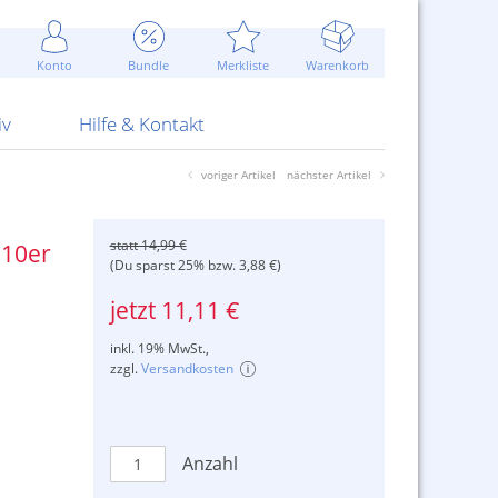
Werbung
 Jahr
are Artikel
Best of Sommeraktionen!
Widerrufsbelehrung
rk
Carl
 Bengalhölzer
fen
bende
Sommerpreise u.v.m.
AGB
otechnik
Konto
Bundle
Merkliste
Warenkorb
nd Attrappen
nehmigung
ste
Blitzschnell...
Kontaktformular
RS Pirotecnia
 und Pistolen
erwerk
& -gebiete
Über uns
werk
Alpha
iv
Hilfe & Kontakt
voriger Artikel
nächster Artikel
statt 14,99 €
 10er
(Du sparst 25% bzw. 3,88 €)
jetzt 11,11 €
inkl. 19% MwSt.,
zzgl.
Versandkosten
Anzahl