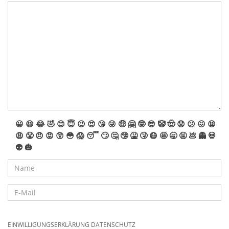
😀
😆
😂
🤣
😊
😇
😉
😍
😘
😜
🤑
🤗
🤓
😎
🤡
🤠
😟
😕
😖
😫
😩
😤
😠
😡
😲
😳
😱
😴
🙄
🤔
🤥
🤮
🤧
😷
🤩
🥱
🤬
💩
👻
💀
👽
🎃
EINWILLIGUNGSERKLÄRUNG DATENSCHUTZ